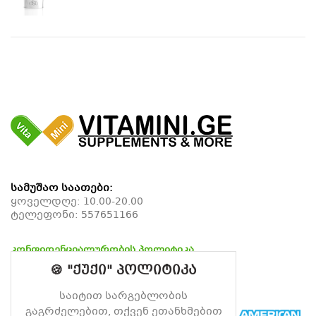
სამუშაო საათები:
ყოველდღე: 10.00-20.00
ტელეფონი:
557651166
კონფიდენციალურობის პოლიტიკა
დაბრუნების პოლიტიკა
🍪 "ქუქი" პოლიტიკა
მიწოდების პოლიტიკა
საიტით სარგებლობის
გაგრძელებით, თქვენ ეთანხმებით