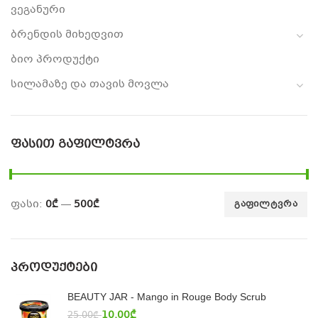
ვეგანური
ბრენდის მიხედვით
ბიო პროდუქტი
სილამაზე და თავის მოვლა
ᲤᲐᲡᲘᲗ ᲒᲐᲤᲘᲚᲢᲕᲠᲐ
ფასი:
0₾
—
500₾
ᲒᲐᲤᲘᲚᲢᲕᲠᲐ
ᲞᲠᲝᲓᲣᲥᲢᲔᲑᲘ
BEAUTY JAR - Mango in Rouge Body Scrub
10.00
₾
25.00
₾