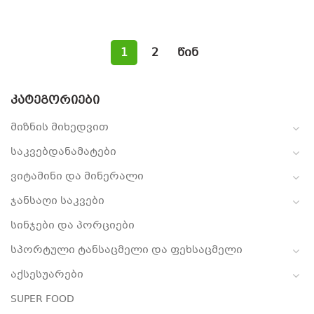
1
2
წინ
ᲙᲐᲢᲔᲒᲝᲠᲘᲔᲑᲘ
მიზნის მიხედვით
საკვებდანამატები
ვიტამინი და მინერალი
ჯანსაღი საკვები
სინჯები და პორციები
სპორტული ტანსაცმელი და ფეხსაცმელი
აქსესუარები
SUPER FOOD