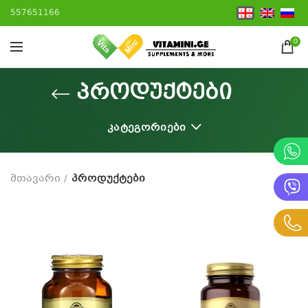
557651166
0
პროდუქტები
ᲙᲐᲢᲔᲒᲝᲠᲘᲔᲑᲘ
მთავარი
პროდუქტები