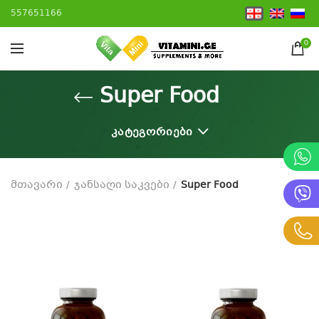
557651166
0
Super Food
ᲙᲐᲢᲔᲒᲝᲠᲘᲔᲑᲘ
მთავარი
ჯანსაღი საკვები
Super Food