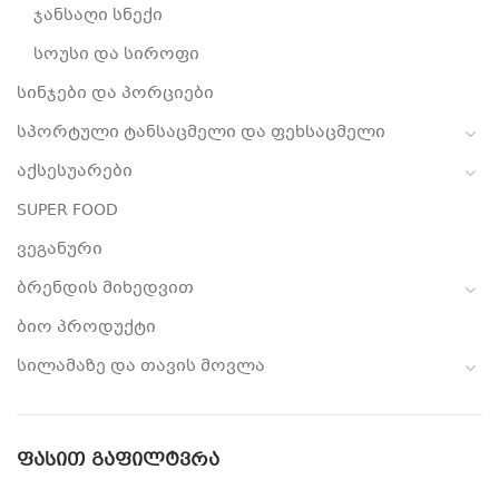
ჯანსაღი სნექი
სოუსი და სიროფი
სინჯები და პორციები
სპორტული ტანსაცმელი და ფეხსაცმელი
აქსესუარები
SUPER FOOD
ვეგანური
ბრენდის მიხედვით
ბიო პროდუქტი
სილამაზე და თავის მოვლა
ᲤᲐᲡᲘᲗ ᲒᲐᲤᲘᲚᲢᲕᲠᲐ