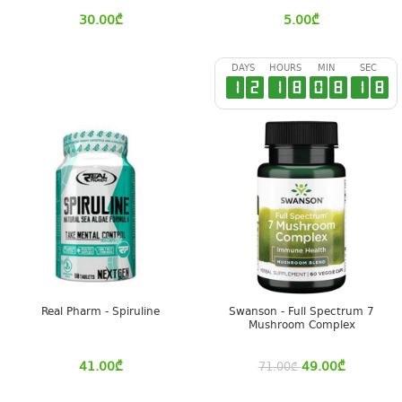
30.00
₾
5.00
₾
DAYS
HOURS
MIN
SEC
1
2
1
8
0
8
1
7
Real Pharm - Spiruline
Swanson - Full Spectrum 7
Mushroom Complex
41.00
₾
49.00
₾
71.00
₾