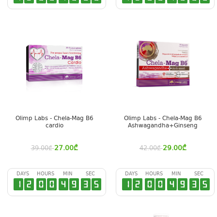
Olimp Labs - Chela-Mag B6
Olimp Labs - Chela-Mag B6
cardio
Ashwagandha+Ginseng
27.00
₾
29.00
₾
39.00
₾
42.00
₾
DAYS
HOURS
MIN
SEC
DAYS
HOURS
MIN
SEC
1
2
0
0
4
9
3
4
1
2
0
0
4
9
3
4