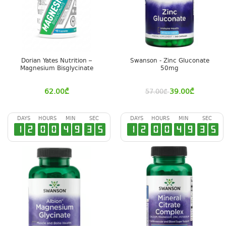
Dorian Yates Nutrition –
Swanson - Zinc Gluconate
Magnesium Bisglycinate
50mg
62.00
₾
39.00
₾
57.00
₾
DAYS
HOURS
MIN
SEC
DAYS
HOURS
MIN
SEC
1
2
0
0
4
9
3
4
1
2
0
0
4
9
3
4