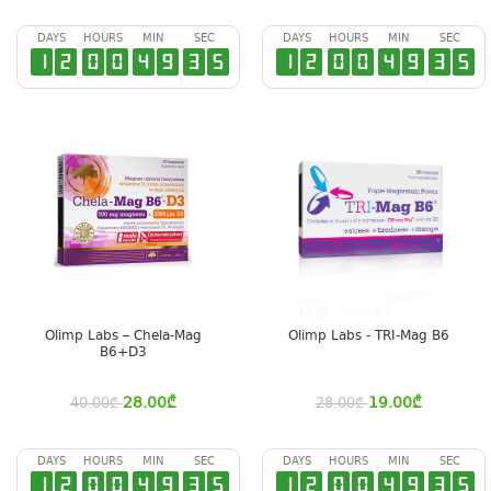
DAYS
HOURS
MIN
SEC
DAYS
HOURS
MIN
SEC
1
2
0
0
4
9
3
4
1
2
0
0
4
9
3
4
Olimp Labs – Chela-Mag
Olimp Labs - TRI-Mag B6
B6+D3
28.00
₾
19.00
₾
40.00
₾
28.00
₾
DAYS
HOURS
MIN
SEC
DAYS
HOURS
MIN
SEC
1
2
0
0
4
9
3
4
1
2
0
0
4
9
3
4