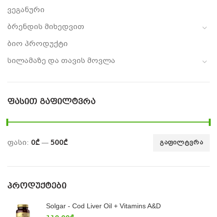
ვეგანური
ბრენდის მიხედვით
ბიო პროდუქტი
სილამაზე და თავის მოვლა
ᲤᲐᲡᲘᲗ ᲒᲐᲤᲘᲚᲢᲕᲠᲐ
ფასი:
0₾
—
500₾
ᲒᲐᲤᲘᲚᲢᲕᲠᲐ
ᲞᲠᲝᲓᲣᲥᲢᲔᲑᲘ
Solgar - Cod Liver Oil + Vitamins A&D