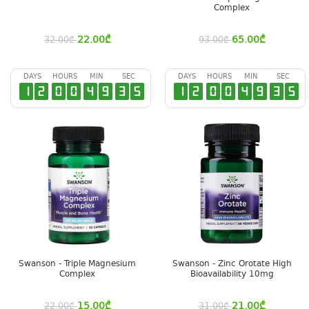
Complex
22.00
₾
65.00
₾
32.00
₾
93.00
₾
DAYS
HOURS
MIN
SEC
DAYS
HOURS
MIN
SEC
1
2
0
0
4
9
3
4
1
2
0
0
4
9
3
4
Swanson - Triple Magnesium
Swanson - Zinc Orotate High
Complex
Bioavailability 10mg
15.00
₾
21.00
₾
22.00
₾
31.00
₾