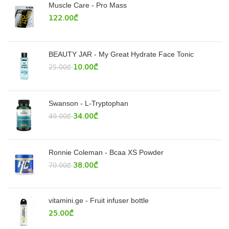
Muscle Care - Pro Mass
122.00
₾
BEAUTY JAR - My Great Hydrate Face Tonic
10.00
₾
25.00
₾
Swanson - L-Tryptophan
34.00
₾
49.00
₾
Ronnie Coleman - Bcaa XS Powder
38.00
₾
70.00
₾
vitamini.ge - Fruit infuser bottle
25.00
₾