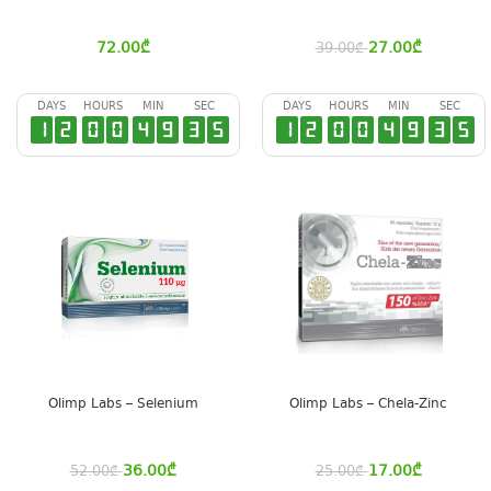
72.00
₾
27.00
₾
39.00
₾
DAYS
HOURS
MIN
SEC
DAYS
HOURS
MIN
SEC
1
2
0
0
4
9
3
4
1
2
0
0
4
9
3
4
Olimp Labs – Selenium
Olimp Labs – Chela-Zinc
36.00
₾
17.00
₾
52.00
₾
25.00
₾