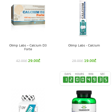
Olimp Labs – Calcium D3
Olimp Labs - Calcium
Forte
29.00
₾
19.00
₾
42.00
₾
28.00
₾
DAYS
HOURS
MIN
SEC
1
2
0
0
4
9
3
4