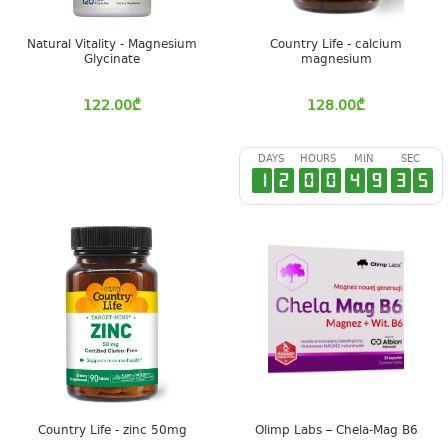
Natural Vitality - Magnesium
Country Life - calcium
Glycinate
magnesium
122.00
₾
128.00
₾
DAYS
HOURS
MIN
SEC
1
2
0
0
4
9
3
4
Country Life - zinc 50mg
Olimp Labs – Chela-Mag B6