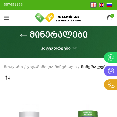
557651166
0
მინერალები
ᲙᲐᲢᲔᲒᲝᲠᲘᲔᲑᲘ
მთავარი
ვიტამინი და მინერალი
მინერალები