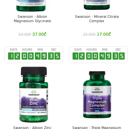
Swanson - Albion
Swanson - Mineral Citrate
Magnesium Glycinate
Complex
37.00
₾
17.00
₾
54.00
₾
25.00
₾
DAYS
HOURS
MIN
SEC
DAYS
HOURS
MIN
SEC
1
2
0
0
4
9
3
4
1
2
0
0
4
9
3
4
Swanson - Albion Zinc
Swanson - Triple Magnesium