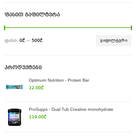
ᲤᲐᲡᲘᲗ ᲒᲐᲤᲘᲚᲢᲕᲠᲐ
ფასი:
0₾
—
500₾
ᲒᲐᲤᲘᲚᲢᲕᲠᲐ
ᲞᲠᲝᲓᲣᲥᲢᲔᲑᲘ
Optimum Nutrition - Protein Bar
12.00
₾
ProSupps - Dual Tub Creatine monohydrate
119.00
₾