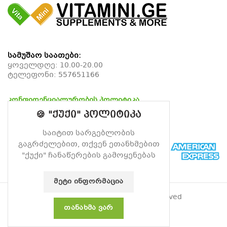
სამუშაო საათები:
ყოველდღე: 10.00-20.00
ტელეფონი:
557651166
კონფიდენციალურობის პოლიტიკა
დაბრუნების პოლიტიკა
🍪 "ქუქი" პოლიტიკა
მიწოდების პოლიტიკა
საიტით სარგებლობის
გაგრძელებით, თქვენ ეთანხმებით
"ქუქი" ჩანაწერების გამოყენებას
ᲛᲔᲢᲘ ᲘᲜᲤᲝᲠᲛᲐᲪᲘᲐ
© 2026
ვიტამინი
. All rights reserved
ᲗᲐᲜᲐᲮᲛᲐ ᲕᲐᲠ