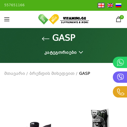
557651166
0
GASP
ᲙᲐᲢᲔᲒᲝᲠᲘᲔᲑᲘ
მთავარი
ბრენდის მიხედვით
GASP