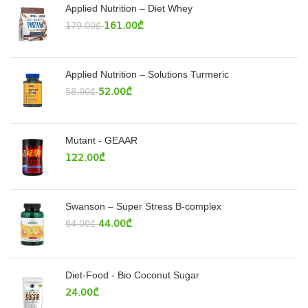
Applied Nutrition – Diet Whey
161.00
₾
179.00
₾
Applied Nutrition – Solutions Turmeric
52.00
₾
58.00
₾
Mutant - GEAAR
122.00
₾
Swanson – Super Stress B-complex
44.00
₾
64.00
₾
Diet-Food - Bio Coconut Sugar
24.00
₾