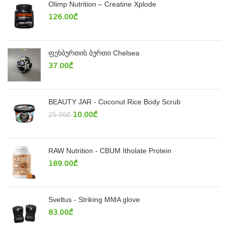
Olimp Nutrition – Creatine Xplode
126.00
₾
ფეხბურთის ბურთი Chelsea
37.00
₾
BEAUTY JAR - Coconut Rice Body Scrub
10.00
₾
25.00
₾
RAW Nutrition - CBUM Itholate Protein
189.00
₾
Sveltus - Striking MMA glove
83.00
₾