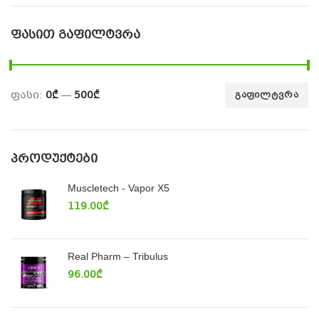
ᲤᲐᲡᲘᲗ ᲒᲐᲤᲘᲚᲢᲕᲠᲐ
ფასი:
0₾
—
500₾
ᲒᲐᲤᲘᲚᲢᲕᲠᲐ
ᲞᲠᲝᲓᲣᲥᲢᲔᲑᲘ
Muscletech - Vapor X5
119.00
₾
Real Pharm – Tribulus
96.00
₾