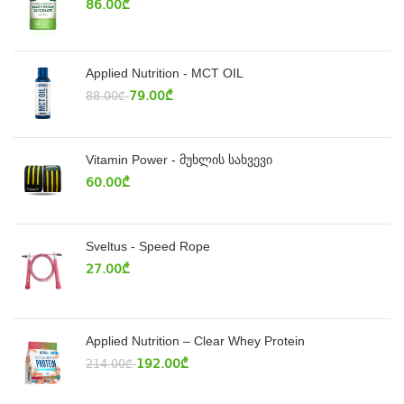
86.00
₾
Applied Nutrition - MCT OIL
79.00
₾
88.00
₾
Vitamin Power - მუხლის სახვევი
60.00
₾
Sveltus - Speed Rope
27.00
₾
Applied Nutrition – Clear Whey Protein
192.00
₾
214.00
₾