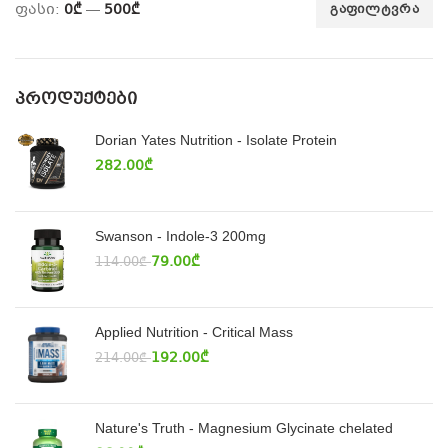
ფასი:
0₾
—
500₾
ᲒᲐᲤᲘᲚᲢᲕᲠᲐ
ᲞᲠᲝᲓᲣᲥᲢᲔᲑᲘ
Dorian Yates Nutrition - Isolate Protein
282.00
₾
Swanson - Indole-3 200mg
79.00
₾
114.00
₾
Applied Nutrition - Critical Mass
192.00
₾
214.00
₾
Nature's Truth - Magnesium Glycinate chelated