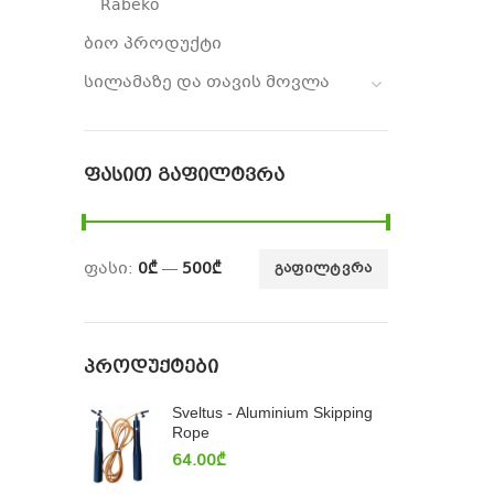
Rabeko
ბიო პროდუქტი
სილამაზე და თავის მოვლა
ᲤᲐᲡᲘᲗ ᲒᲐᲤᲘᲚᲢᲕᲠᲐ
ფასი:
0₾
—
500₾
ᲒᲐᲤᲘᲚᲢᲕᲠᲐ
ᲞᲠᲝᲓᲣᲥᲢᲔᲑᲘ
Sveltus - Aluminium Skipping
Rope
64.00
₾