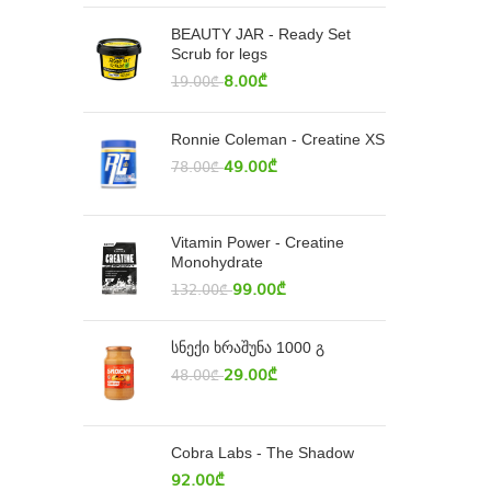
BEAUTY JAR - Ready Set
Scrub for legs
8.00
₾
19.00
₾
Ronnie Coleman - Creatine XS
49.00
₾
78.00
₾
Vitamin Power - Creatine
Monohydrate
99.00
₾
132.00
₾
სნექი ხრაშუნა 1000 გ
29.00
₾
48.00
₾
Cobra Labs - The Shadow
92.00
₾