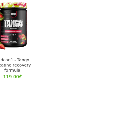
edcon1 - Tango
eatine recovery
formula
119.00
₾