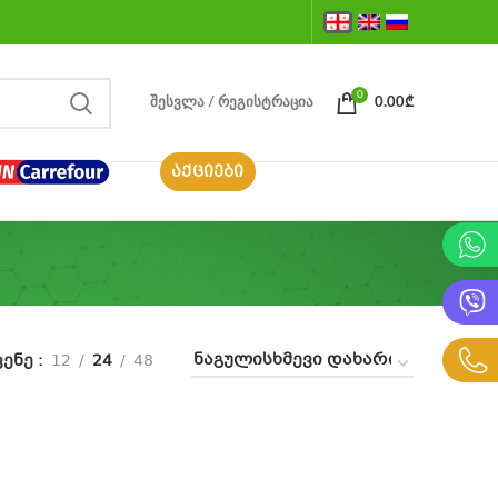
0
ᲨᲔᲡᲕᲚᲐ / ᲠᲔᲒᲘᲡᲢᲠᲐᲪᲘᲐ
0.00
₾
ᲐᲥᲪᲘᲔᲑᲘ
ვენე
12
24
48