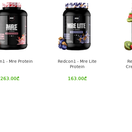
1 - Mre Protein
Redcon1 - Mre Lite
R
Protein
Cr
263.00
₾
163.00
₾