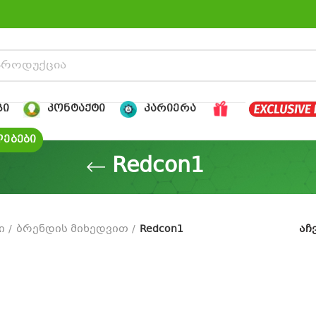
ᲒᲘ
ᲙᲝᲜᲢᲐᲥᲢᲘ
ᲙᲐᲠᲘᲔᲠᲐ
ᲔᲑᲔᲑᲘ
Redcon1
ი
ბრენდის მიხედვით
Redcon1
აჩ