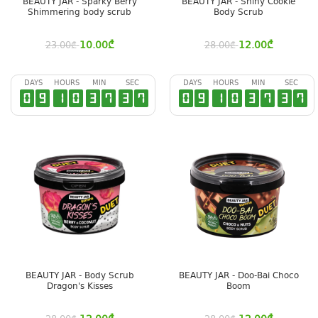
BEAUTY JAR - Sparky Berry
BEAUTY JAR - Shiny Cookie
Shimmering body scrub
Body Scrub
10.00
₾
12.00
₾
23.00
₾
28.00
₾
DAYS
HOURS
MIN
SEC
DAYS
HOURS
MIN
SEC
0
9
1
0
3
7
3
6
0
9
1
0
3
7
3
6
BEAUTY JAR - Body Scrub
BEAUTY JAR - Doo-Bai Choco
Dragon's Kisses
Boom