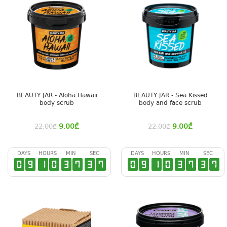
BEAUTY JAR - Aloha Hawaii
BEAUTY JAR - Sea Kissed
body scrub
body and face scrub
9.00
₾
9.00
₾
22.00
₾
22.00
₾
DAYS
HOURS
MIN
SEC
DAYS
HOURS
MIN
SEC
0
9
1
0
3
7
3
6
0
9
1
0
3
7
3
6