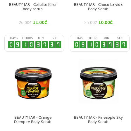
BEAUTY JAR - Cellulite Killer
BEAUTY JAR - Choco La'vida
body scrub
Body Scrub
11.00
₾
10.00
₾
26.00
₾
25.00
₾
DAYS
HOURS
MIN
SEC
DAYS
HOURS
MIN
SEC
0
9
1
0
3
7
3
6
0
9
1
0
3
7
3
6
BEAUTY JAR - Orange
BEAUTY JAR - Pineapple Sky
D'empire Body Scrub
Body Scrub