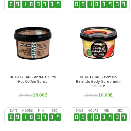
0
9
1
0
3
7
3
6
0
9
1
0
3
7
3
6
BEAUTY JAR - Anti-Cellulite
BEAUTY JAR - Pomelo
Hot Coffee Scrub
Balando Body Scrub anti-
cellulite
16.00
₾
10.00
₾
39.00
₾
25.00
₾
DAYS
HOURS
MIN
SEC
DAYS
HOURS
MIN
SEC
0
9
1
0
3
7
3
6
0
9
1
0
3
7
3
6