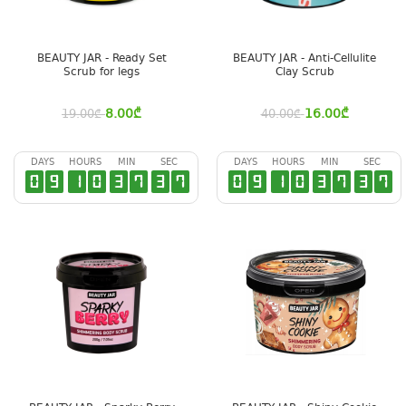
BEAUTY JAR - Ready Set
BEAUTY JAR - Anti-Cellulite
Scrub for legs
Clay Scrub
8.00
₾
16.00
₾
19.00
₾
40.00
₾
DAYS
HOURS
MIN
SEC
DAYS
HOURS
MIN
SEC
0
9
1
0
3
7
3
6
0
9
1
0
3
7
3
6