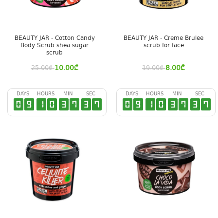
BEAUTY JAR - Cotton Candy
BEAUTY JAR - Creme Brulee
Body Scrub shea sugar
scrub for face
scrub
10.00
₾
8.00
₾
25.00
₾
19.00
₾
DAYS
HOURS
MIN
SEC
DAYS
HOURS
MIN
SEC
0
9
1
0
3
7
3
6
0
9
1
0
3
7
3
6