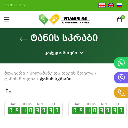
557651166
0
ტანის სკრაბი
ᲙᲐᲢᲔᲒᲝᲠᲘᲔᲑᲘ
მთავარი
სილამაზე და თავის მოვლა
ტანის მოვლა
ტანის სკრაბი
DAYS
HOURS
MIN
SEC
DAYS
HOURS
MIN
SEC
0
9
1
0
3
7
3
6
0
9
1
0
3
7
3
6