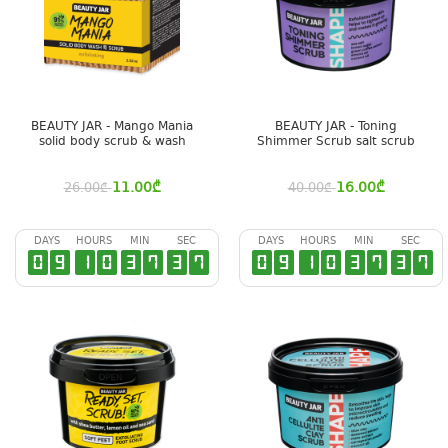
BEAUTY JAR - Mango Mania
BEAUTY JAR - Toning
solid body scrub & wash
Shimmer Scrub salt scrub
11.00
₾
16.00
₾
26.00
₾
40.00
₾
DAYS
HOURS
MIN
SEC
DAYS
HOURS
MIN
SEC
0
9
1
0
3
7
3
6
0
9
1
0
3
7
3
6