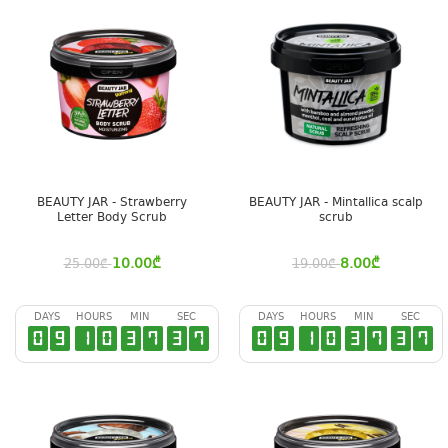
BEAUTY JAR - Strawberry
BEAUTY JAR - Mintallica scalp
Letter Body Scrub
scrub
10.00
₾
8.00
₾
25.00
₾
19.00
₾
DAYS
HOURS
MIN
SEC
DAYS
HOURS
MIN
SEC
0
9
1
0
3
7
3
6
0
9
1
0
3
7
3
6