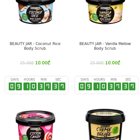
BEAUTY JAR - Coconut Rice
BEAUTY JAR - Vanilla Mellow
Body Scrub
Body Scrub
10.00
₾
10.00
₾
25.00
₾
25.00
₾
DAYS
HOURS
MIN
SEC
DAYS
HOURS
MIN
SEC
0
9
1
0
3
7
3
6
0
9
1
0
3
7
3
6