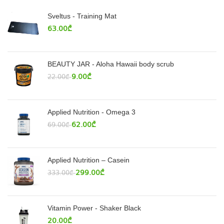
Sveltus - Training Mat
63.00
₾
BEAUTY JAR - Aloha Hawaii body scrub
9.00
₾
22.00
₾
Applied Nutrition - Omega 3
62.00
₾
69.00
₾
Applied Nutrition – Casein
299.00
₾
333.00
₾
Vitamin Power - Shaker Black
20.00
₾