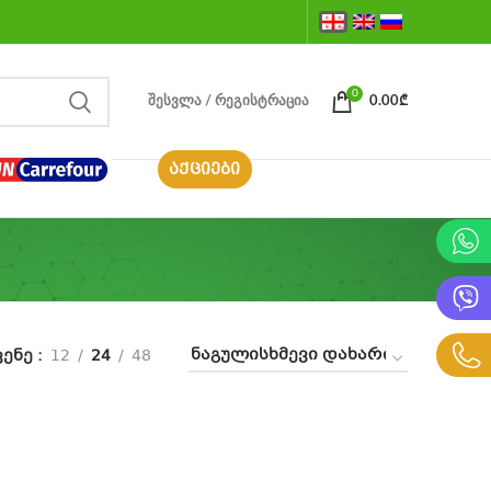
0
ᲨᲔᲡᲕᲚᲐ / ᲠᲔᲒᲘᲡᲢᲠᲐᲪᲘᲐ
0.00
₾
ᲐᲥᲪᲘᲔᲑᲘ
ვენე
12
24
48