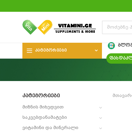
ᲑᲚᲝ
ᲙᲐᲢᲔᲒᲝᲠᲘᲔᲑᲘ
ᲤᲐᲡᲓᲐᲙᲚ
ᲙᲐᲢᲔᲒᲝᲠᲘᲔᲑᲘ
მთავარ
მიზნის მიხედვით
საკვებდანამატები
ვიტამინი და მინერალი