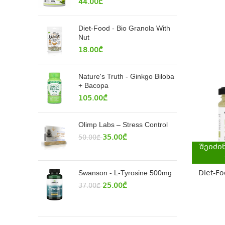
44.00
₾
Diet-Food - Bio Granola With
Nut
18.00
₾
Nature's Truth - Ginkgo Biloba
+ Bacopa
105.00
₾
Olimp Labs – Stress Control
35.00
₾
50.00
₾
შეიძი
Diet-Fo
Swanson - L-Tyrosine 500mg
25.00
₾
37.00
₾