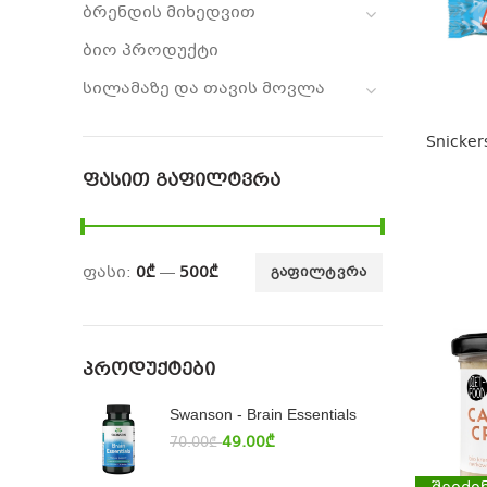
ბრენდის მიხედვით
ბიო პროდუქტი
სილამაზე და თავის მოვლა
Snickers
ᲤᲐᲡᲘᲗ ᲒᲐᲤᲘᲚᲢᲕᲠᲐ
ფასი:
0₾
—
500₾
ᲒᲐᲤᲘᲚᲢᲕᲠᲐ
ᲞᲠᲝᲓᲣᲥᲢᲔᲑᲘ
Swanson - Brain Essentials
49.00
₾
70.00
₾