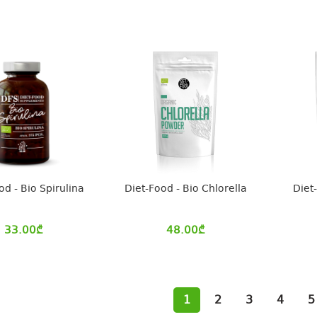
od - Bio Spirulina
Diet-Food - Bio Chlorella
Diet
33.00
₾
48.00
₾
1
2
3
4
5