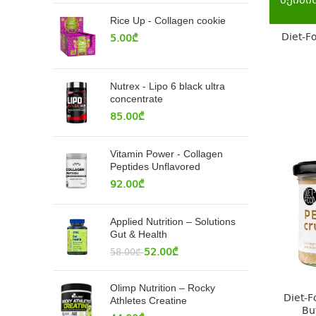
შეიძი
Rice Up - Collagen cookie
Diet-F
5.00
₾
Nutrex - Lipo 6 black ultra
concentrate
85.00
₾
Vitamin Power - Collagen
Peptides Unflavored
92.00
₾
Applied Nutrition – Solutions
Gut & Health
52.00
₾
58.00
₾
Olimp Nutrition – Rocky
Diet-F
Athletes Creatine
Bu