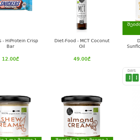
შეიძ
 - HiProtein Crisp
Diet-Food - MCT Coconut
D
Bar
Oil
Sunfl
12.00
₾
49.00
₾
DAYS
1
1