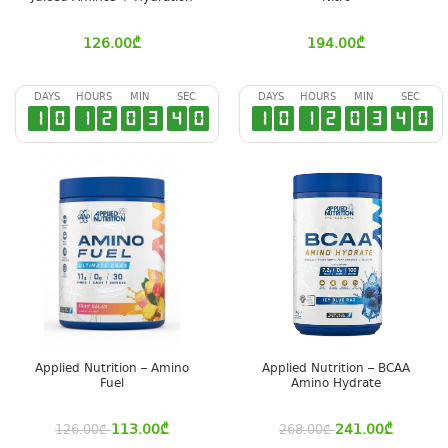
126.00
₾
194.00
₾
DAYS
HOURS
MIN
SEC
DAYS
HOURS
MIN
SEC
1
0
1
2
0
3
3
9
1
0
1
2
0
3
3
9
Applied Nutrition – Amino
Applied Nutrition – BCAA
Fuel
Amino Hydrate
113.00
₾
241.00
₾
126.00
₾
268.00
₾