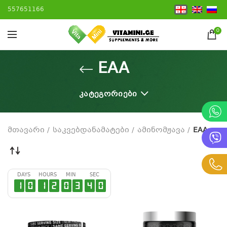
557651166
0
EAA
ᲙᲐᲢᲔᲒᲝᲠᲘᲔᲑᲘ
მთავარი
საკვებდანამატები
ამინომჟავა
EAA
DAYS
HOURS
MIN
SEC
1
0
1
2
0
3
3
9