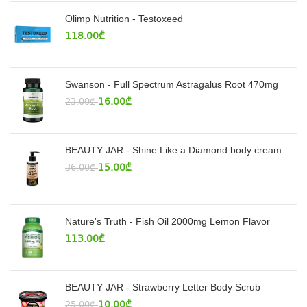
Olimp Nutrition - Testoxeed
118.00
₾
Swanson - Full Spectrum Astragalus Root 470mg
16.00
₾
23.00
₾
BEAUTY JAR - Shine Like a Diamond body cream
15.00
₾
36.00
₾
Nature's Truth - Fish Oil 2000mg Lemon Flavor
113.00
₾
BEAUTY JAR - Strawberry Letter Body Scrub
10.00
₾
25.00
₾