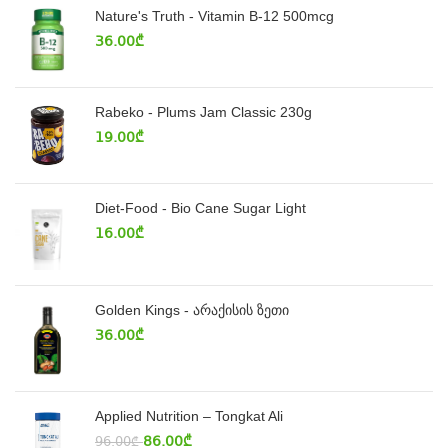
Nature's Truth - Vitamin B-12 500mcg
36.00
₾
Rabeko - Plums Jam Classic 230g
19.00
₾
Diet-Food - Bio Cane Sugar Light
16.00
₾
Golden Kings - არაქისის ზეთი
36.00
₾
Applied Nutrition – Tongkat Ali
86.00
₾
96.00
₾