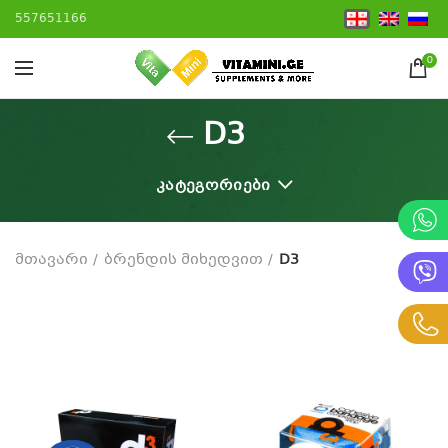
557651166
0
D3
ᲙᲐᲢᲔᲒᲝᲠᲘᲔᲑᲘ
მთავარი
ბრენდის მიხედვით
D3