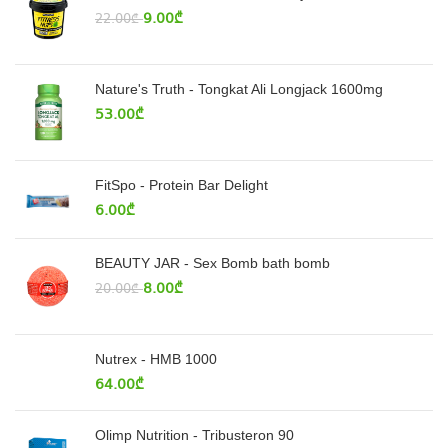
9.00
₾
22.00
₾
Nature's Truth - Tongkat Ali Longjack 1600mg
53.00
₾
FitSpo - Protein Bar Delight
6.00
₾
BEAUTY JAR - Sex Bomb bath bomb
8.00
₾
20.00
₾
Nutrex - HMB 1000
64.00
₾
Olimp Nutrition - Tribusteron 90