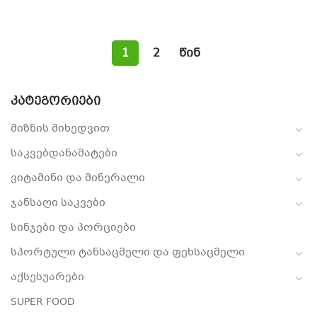
1
2
წინ
ᲙᲐᲢᲔᲒᲝᲠᲘᲔᲑᲘ
მიზნის მიხედვით
საკვებდანამატები
ვიტამინი და მინერალი
ჯანსაღი საკვები
სინჯები და პორციები
სპორტული ტანსაცმელი და ფეხსაცმელი
აქსესუარები
SUPER FOOD