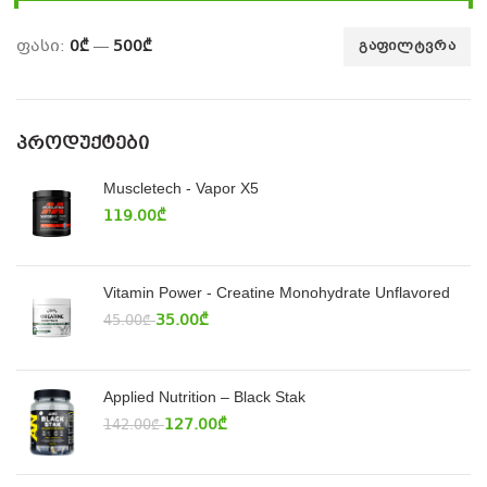
ფასი:
0₾
—
500₾
ᲒᲐᲤᲘᲚᲢᲕᲠᲐ
ᲞᲠᲝᲓᲣᲥᲢᲔᲑᲘ
Muscletech - Vapor X5
119.00
₾
Vitamin Power - Creatine Monohydrate Unflavored
35.00
₾
45.00
₾
Applied Nutrition – Black Stak
127.00
₾
142.00
₾