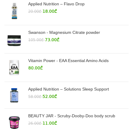
Applied Nutrition – Flavo Drop
18.00
₾
20.00
₾
Swanson - Magnesium Citrate powder
73.00
₾
105.00
₾
Vitamin Power - EAA Essential Amino Acids
80.00
₾
Applied Nutrition – Solutions Sleep Support
52.00
₾
58.00
₾
BEAUTY JAR - Scruby-Dooby-Doo body scrub
11.00
₾
26.00
₾