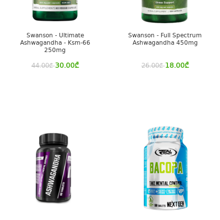
Swanson - Ultimate
Swanson - Full Spectrum
Ashwagandha - Ksm-66
Ashwagandha 450mg
250mg
30.00
₾
18.00
₾
44.00
₾
26.00
₾