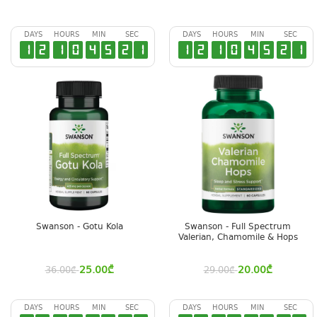
DAYS
HOURS
MIN
SEC
DAYS
HOURS
MIN
SEC
1
2
1
0
4
5
2
0
1
2
1
0
4
5
2
0
Swanson - Gotu Kola
Swanson - Full Spectrum
Valerian, Chamomile & Hops
25.00
₾
20.00
₾
36.00
₾
29.00
₾
DAYS
HOURS
MIN
SEC
DAYS
HOURS
MIN
SEC