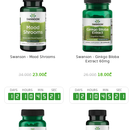
Swanson - Mood Shrooms
Swanson - Ginkgo Biloba
Extract 60mg
23.00
₾
18.00
₾
34.00
₾
26.00
₾
DAYS
HOURS
MIN
SEC
DAYS
HOURS
MIN
SEC
1
2
1
0
4
5
2
0
1
2
1
0
4
5
2
0