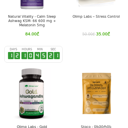
Natural Vitality - Calm Sleep
Olimp Labs – Stress Control
Ashwag KSM- 66 600 mg +
Melatonin 5mg
84.00
₾
35.00
₾
50.00
₾
DAYS
HOURS
MIN
SEC
1
2
1
0
4
5
2
0
Olimp Labs - Gold
Stoco - ცხვირის