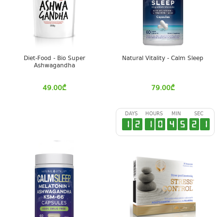
Diet-Food - Bio Super
Natural Vitality - Calm Sleep
Ashwagandha
49.00
₾
79.00
₾
DAYS
HOURS
MIN
SEC
1
2
1
0
4
5
2
0