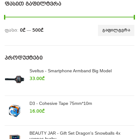
ᲤᲐᲡᲘᲗ ᲒᲐᲤᲘᲚᲢᲕᲠᲐ
ფასი:
0₾
—
500₾
ᲒᲐᲤᲘᲚᲢᲕᲠᲐ
ᲞᲠᲝᲓᲣᲥᲢᲔᲑᲘ
Sveltus - Smartphone Armband Big Model
33.00
₾
D3 - Cohesive Tape 75mm*10m
16.00
₾
BEAUTY JAR - Gift Set Dragon's Snowballs 4x
vannas burbu