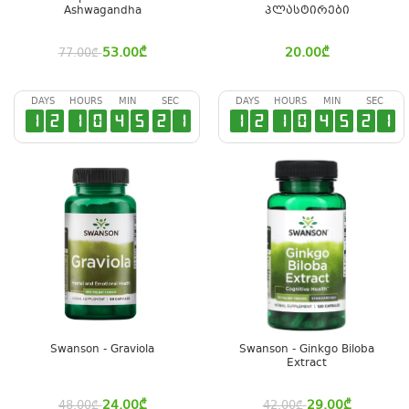
Ashwagandha
პლასტირები
53.00
₾
20.00
₾
77.00
₾
DAYS
HOURS
MIN
SEC
DAYS
HOURS
MIN
SEC
1
2
1
0
4
5
2
0
1
2
1
0
4
5
2
0
Swanson - Graviola
Swanson - Ginkgo Biloba
Extract
24.00
₾
29.00
₾
48.00
₾
42.00
₾