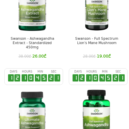
Swanson - Ashwagandha
Swanson - Full Spectrum
Extract - Standardized
Lion's Mane Mushroom
450mg
26.00
₾
19.00
₾
38.00
₾
28.00
₾
DAYS
HOURS
MIN
SEC
DAYS
HOURS
MIN
SEC
1
2
1
0
4
5
2
0
1
2
1
0
4
5
2
0