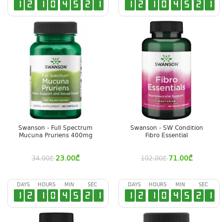
1
2
1
0
4
5
2
0
1
2
1
0
4
5
2
0
Swanson - Full Spectrum
Swanson - SW Condition
Mucuna Pruriens 400mg
Fibro Essential
23.00
₾
71.00
₾
34.00
₾
102.00
₾
DAYS
HOURS
MIN
SEC
DAYS
HOURS
MIN
SEC
1
2
1
0
4
5
2
0
1
2
1
0
4
5
2
0