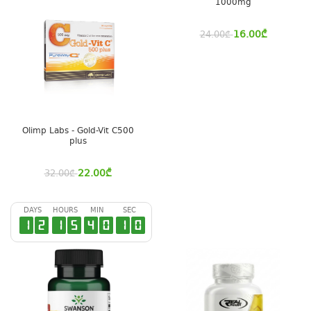
1000mg
16.00
₾
24.00
₾
Olimp Labs - Gold-Vit C500
plus
22.00
₾
32.00
₾
DAYS
HOURS
MIN
SEC
1
2
1
5
4
0
1
0