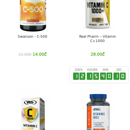
Swanson - C-500
Real Pharm – Vitamin
C+1000
14.00
₾
28.00
₾
21.00
₾
DAYS
HOURS
MIN
SEC
1
2
1
5
4
0
1
0