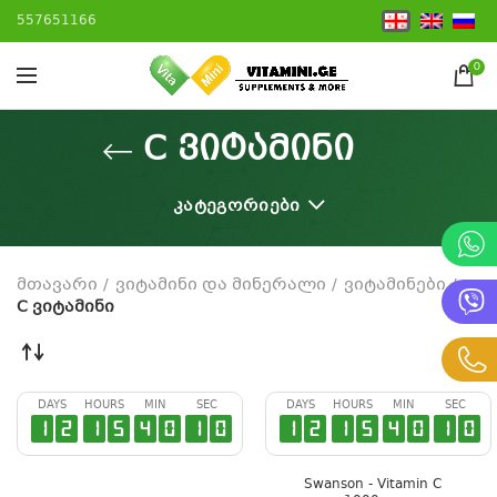
557651166
0
C ვიტამინი
ᲙᲐᲢᲔᲒᲝᲠᲘᲔᲑᲘ
მთავარი
ვიტამინი და მინერალი
ვიტამინები
C ვიტამინი
DAYS
HOURS
MIN
SEC
DAYS
HOURS
MIN
SEC
1
2
1
5
4
0
1
0
1
2
1
5
4
0
1
0
Swanson - Vitamin C