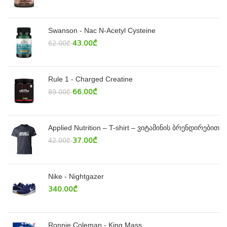
Swanson - Nac N-Acetyl Cysteine
43.00
₾
62.00
₾
Rule 1 - Charged Creatine
66.00
₾
89.00
₾
Applied Nutrition – T-shirt – ვიტამინის ბრენდირებით
37.00
₾
42.00
₾
Nike - Nightgazer
340.00
₾
Ronnie Coleman - King Mass