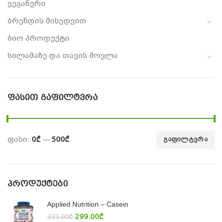
ვეგანური
ბრენდის მიხედვით
ბიო პროდუქტი
სილამაზე და თავის მოვლა
ᲤᲐᲡᲘᲗ ᲒᲐᲤᲘᲚᲢᲕᲠᲐ
ფასი:
0₾
—
500₾
ᲒᲐᲤᲘᲚᲢᲕᲠᲐ
ᲞᲠᲝᲓᲣᲥᲢᲔᲑᲘ
Applied Nutrition – Casein
299.00
₾
333.00
₾