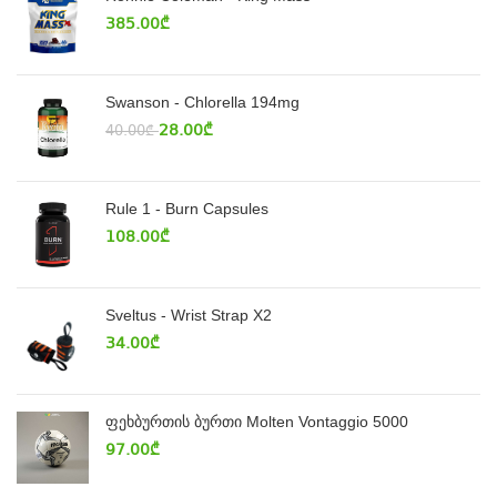
385.00
₾
Swanson - Chlorella 194mg
28.00
₾
40.00
₾
Rule 1 - Burn Capsules
108.00
₾
Sveltus - Wrist Strap X2
34.00
₾
ფეხბურთის ბურთი Molten Vontaggio 5000
97.00
₾