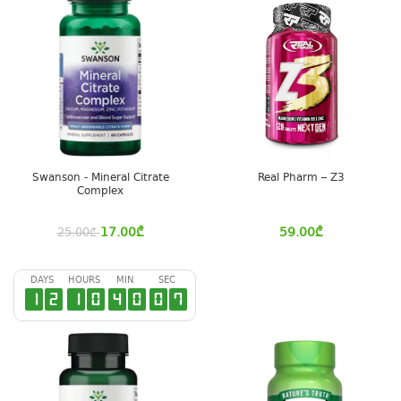
Swanson - Mineral Citrate
Real Pharm – Z3
Complex
17.00
₾
59.00
₾
25.00
₾
DAYS
HOURS
MIN
SEC
1
2
1
0
4
0
0
7