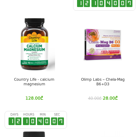
1
2
1
0
4
0
0
7
Country Life - calcium
Olimp Labs – Chela-Mag
magnesium
B6+D3
128.00
₾
28.00
₾
40.00
₾
DAYS
HOURS
MIN
SEC
1
2
1
0
4
0
0
7