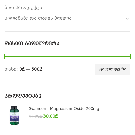
ბიო პროდუქტი
სილამაზე და თავის მოვლა
ᲤᲐᲡᲘᲗ ᲒᲐᲤᲘᲚᲢᲕᲠᲐ
ფასი:
0₾
—
500₾
ᲒᲐᲤᲘᲚᲢᲕᲠᲐ
ᲞᲠᲝᲓᲣᲥᲢᲔᲑᲘ
Swanson - Magnesium Oxide 200mg
30.00
₾
44.00
₾