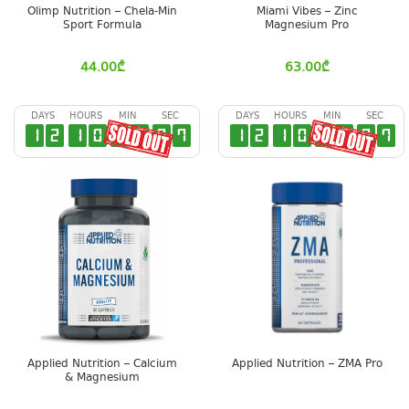
Olimp Nutrition – Chela-Min
Miami Vibes – Zinc
Sport Formula
Magnesium Pro
44.00
₾
63.00
₾
DAYS
HOURS
MIN
SEC
DAYS
HOURS
MIN
SEC
1
2
1
0
4
0
0
7
1
2
1
0
4
0
0
7
Applied Nutrition – Calcium
Applied Nutrition – ZMA Pro
& Magnesium