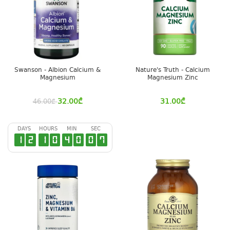
Swanson - Albion Calcium &
Nature's Truth - Calcium
Magnesium
Magnesium Zinc
32.00
₾
31.00
₾
46.00
₾
DAYS
HOURS
MIN
SEC
1
2
1
0
4
0
0
7