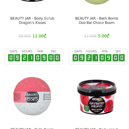
BEAUTY JAR - Body Scrub
BEAUTY JAR - Bath Bomb
Dragon's Kisses
Doo-Bai Choco Boom
12.00
₾
5.00
₾
28.00
₾
12.00
₾
DAYS
HOURS
MIN
SEC
DAYS
HOURS
MIN
SEC
0
9
2
1
0
8
5
9
0
9
2
1
0
8
5
9