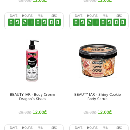
12.00
₾
12.00
₾
28.00
₾
28.00
₾
DAYS
HOURS
MIN
SEC
DAYS
HOURS
MIN
SEC
0
9
2
1
0
8
5
9
0
9
2
1
0
8
5
9
BEAUTY JAR - Body Cream
BEAUTY JAR - Shiny Cookie
Dragon's Kisses
Body Scrub
12.00
₾
12.00
₾
29.00
₾
28.00
₾
DAYS
HOURS
MIN
SEC
DAYS
HOURS
MIN
SEC