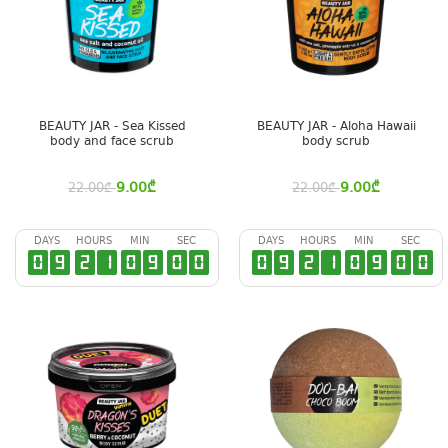
BEAUTY JAR - Sea Kissed
BEAUTY JAR - Aloha Hawaii
body and face scrub
body scrub
9.00
₾
9.00
₾
22.00
₾
22.00
₾
DAYS
HOURS
MIN
SEC
DAYS
HOURS
MIN
SEC
0
9
2
1
0
8
5
9
0
9
2
1
0
8
5
9