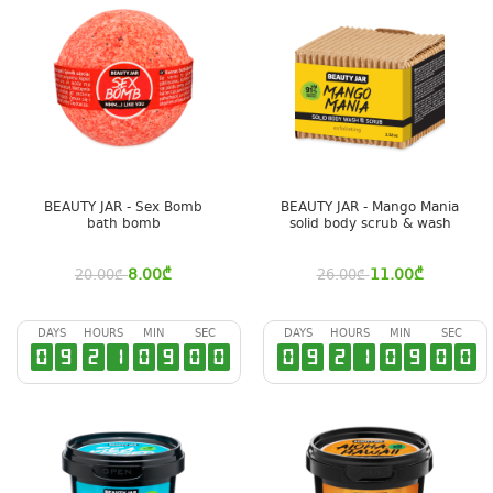
BEAUTY JAR - Sex Bomb
BEAUTY JAR - Mango Mania
bath bomb
solid body scrub & wash
8.00
₾
11.00
₾
20.00
₾
26.00
₾
DAYS
HOURS
MIN
SEC
DAYS
HOURS
MIN
SEC
0
9
2
1
0
8
5
9
0
9
2
1
0
8
5
9