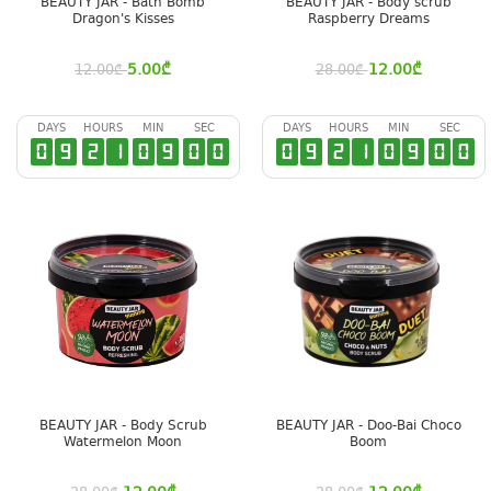
BEAUTY JAR - Bath Bomb
BEAUTY JAR - Body scrub
Dragon's Kisses
Raspberry Dreams
5.00
₾
12.00
₾
12.00
₾
28.00
₾
DAYS
HOURS
MIN
SEC
DAYS
HOURS
MIN
SEC
0
9
2
1
0
8
5
9
0
9
2
1
0
8
5
9
BEAUTY JAR - Body Scrub
BEAUTY JAR - Doo-Bai Choco
Watermelon Moon
Boom