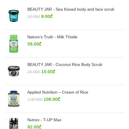
BEAUTY JAR - Sea Kissed body and face scrub
9.00
₾
22.00
₾
Nature's Truth - Milk Thistle
56.00
₾
BEAUTY JAR - Coconut Rice Body Scrub
10.00
₾
25.00
₾
Applied Nutrition – Cream of Rice
106.00
₾
118.00
₾
Nutrex - T-UP Max
92.00
₾