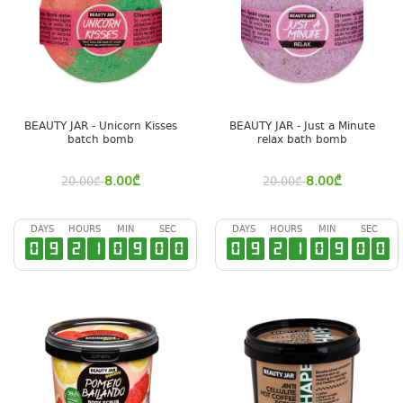
BEAUTY JAR - Unicorn Kisses
BEAUTY JAR - Just a Minute
batch bomb
relax bath bomb
8.00
₾
8.00
₾
20.00
₾
20.00
₾
DAYS
HOURS
MIN
SEC
DAYS
HOURS
MIN
SEC
0
9
2
1
0
8
5
9
0
9
2
1
0
8
5
9