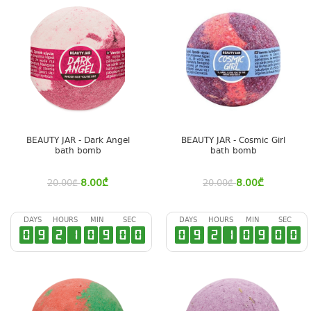
BEAUTY JAR - Dark Angel
BEAUTY JAR - Cosmic Girl
bath bomb
bath bomb
8.00
₾
8.00
₾
20.00
₾
20.00
₾
DAYS
HOURS
MIN
SEC
DAYS
HOURS
MIN
SEC
0
9
2
1
0
8
5
9
0
9
2
1
0
8
5
9