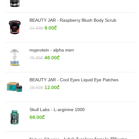
BEAUTY JAR - Raspberry Blush Body Scrub
9.00
₾
21.00
₾
myprotein - alpha men
46.00
₾
76.00
₾
BEAUTY JAR - Cool Eyes Liquid Eye Patches
12.00
₾
28.00
₾
Skull Labs - L-arginine 1000
68.00
₾