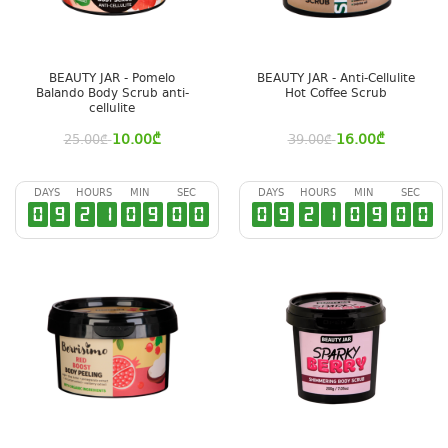
BEAUTY JAR - Pomelo
BEAUTY JAR - Anti-Cellulite
Balando Body Scrub anti-
Hot Coffee Scrub
cellulite
10.00
₾
16.00
₾
25.00
₾
39.00
₾
DAYS
HOURS
MIN
SEC
DAYS
HOURS
MIN
SEC
0
9
2
1
0
8
5
9
0
9
2
1
0
8
5
9