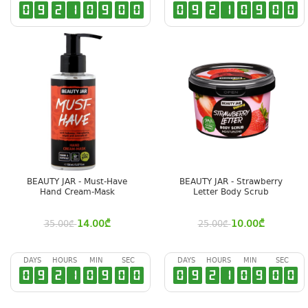
0
9
2
1
0
8
5
9
0
9
2
1
0
8
5
9
BEAUTY JAR - Must-Have
BEAUTY JAR - Strawberry
Hand Cream-Mask
Letter Body Scrub
14.00
₾
10.00
₾
35.00
₾
25.00
₾
DAYS
HOURS
MIN
SEC
DAYS
HOURS
MIN
SEC
0
9
2
1
0
8
5
9
0
9
2
1
0
8
5
9