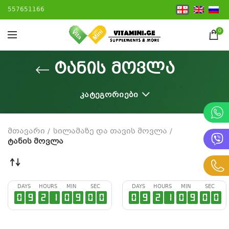
557651166
0
ტანის მოვლა
ᲙᲐᲢᲔᲒᲝᲠᲘᲔᲑᲘ
მთავარი
სილამაზე და თავის მოვლა
ტანის მოვლა
DAYS
HOURS
MIN
SEC
DAYS
HOURS
MIN
SEC
0
9
2
1
0
8
5
9
0
9
2
1
0
8
5
9