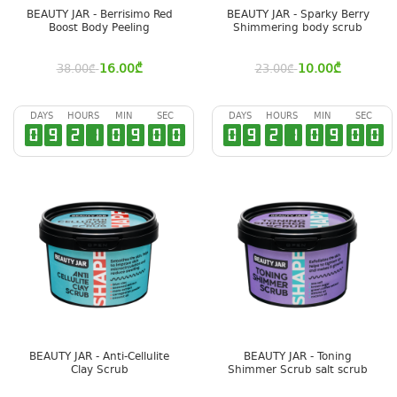
BEAUTY JAR - Berrisimo Red
BEAUTY JAR - Sparky Berry
Boost Body Peeling
Shimmering body scrub
16.00
₾
10.00
₾
38.00
₾
23.00
₾
DAYS
HOURS
MIN
SEC
DAYS
HOURS
MIN
SEC
0
9
2
1
0
8
5
9
0
9
2
1
0
8
5
9
BEAUTY JAR - Anti-Cellulite
BEAUTY JAR - Toning
Clay Scrub
Shimmer Scrub salt scrub