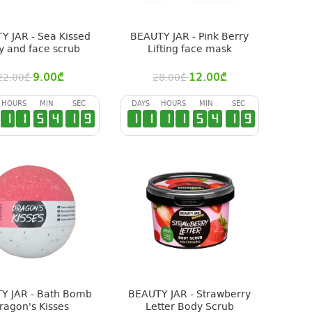
Y JAR - Sea Kissed
BEAUTY JAR - Pink Berry
y and face scrub
Lifting face mask
9.00
₾
12.00
₾
22.00
₾
28.00
₾
HOURS
MIN
SEC
DAYS
HOURS
MIN
SEC
1
1
5
4
1
9
1
1
1
1
5
4
1
9
Y JAR - Bath Bomb
BEAUTY JAR - Strawberry
ragon's Kisses
Letter Body Scrub