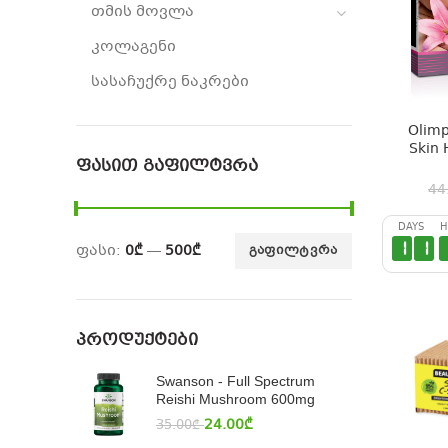
თმის მოვლა
კოლაგენი
სასაჩუქრე ნაკრები
Olimp
Skin
ᲤᲐᲡᲘᲗ ᲒᲐᲤᲘᲚᲢᲕᲠᲐ
44
DAYS
H
1
1
ფასი:
0₾
—
500₾
ᲒᲐᲤᲘᲚᲢᲕᲠᲐ
ᲞᲠᲝᲓᲣᲥᲢᲔᲑᲘ
Swanson - Full Spectrum
Reishi Mushroom 600mg
24.00
₾
35.00
₾