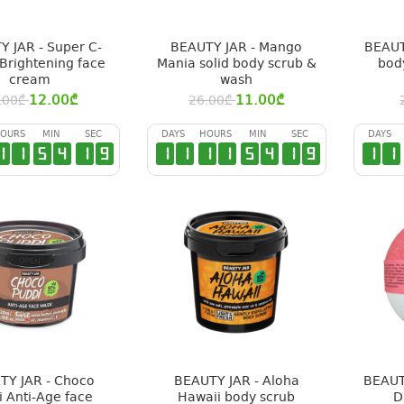
 JAR - Super C-
BEAUTY JAR - Mango
BEAUT
 Brightening face
Mania solid body scrub &
bod
cream
wash
12.00
₾
11.00
₾
.00
₾
26.00
₾
OURS
MIN
SEC
DAYS
HOURS
MIN
SEC
DAYS
1
1
5
4
1
9
1
1
1
1
5
4
1
9
1
1
TY JAR - Choco
BEAUTY JAR - Aloha
BEAUT
i Anti-Age face
Hawaii body scrub
D