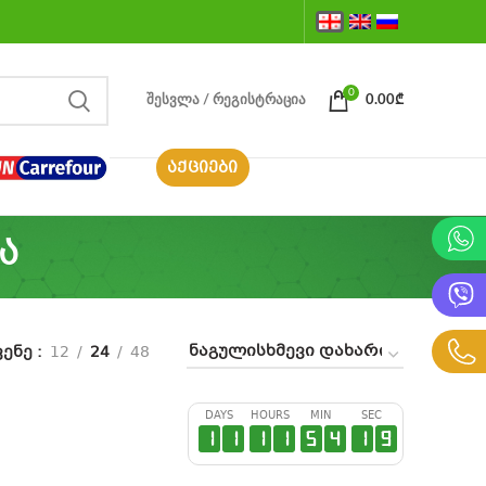
0
ᲨᲔᲡᲕᲚᲐ / ᲠᲔᲒᲘᲡᲢᲠᲐᲪᲘᲐ
0.00
₾
ᲐᲥᲪᲘᲔᲑᲘ
ა
ვენე
12
24
48
DAYS
HOURS
MIN
SEC
1
1
1
1
5
4
1
9