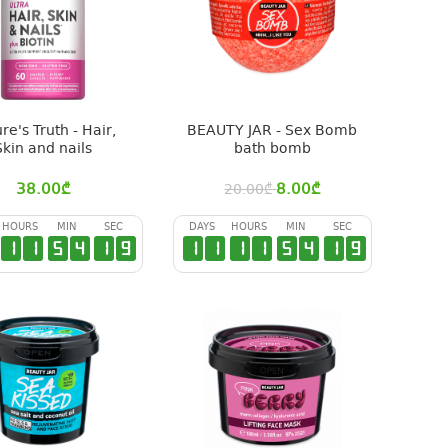
re's Truth - Hair,
BEAUTY JAR - Sex Bomb
Skin and nails
bath bomb
38.00
₾
8.00
₾
20.00
₾
HOURS
MIN
SEC
DAYS
HOURS
MIN
SEC
1
1
5
4
1
9
1
1
1
1
5
4
1
9