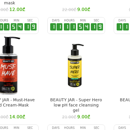
mask
12.00
₾
9.00
₾
.00
₾
22.00
₾
OURS
MIN
SEC
DAYS
HOURS
MIN
SEC
DAYS
1
1
5
4
1
9
1
1
1
1
5
4
1
9
1
1
 JAR - Must-Have
BEAUTY JAR - Super Hero
BEAU
d Cream-Mask
low pH face cleansing
gel
14.00
₾
9.00
₾
.00
₾
21.00
₾
OURS
MIN
SEC
DAYS
HOURS
MIN
SEC
DAYS