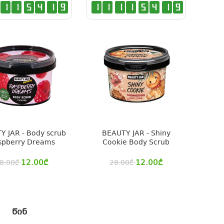
1
1
5
4
1
9
1
1
1
1
5
4
1
9
Y JAR - Body scrub
BEAUTY JAR - Shiny
spberry Dreams
Cookie Body Scrub
12.00
₾
12.00
₾
8.00
₾
28.00
₾
წინ