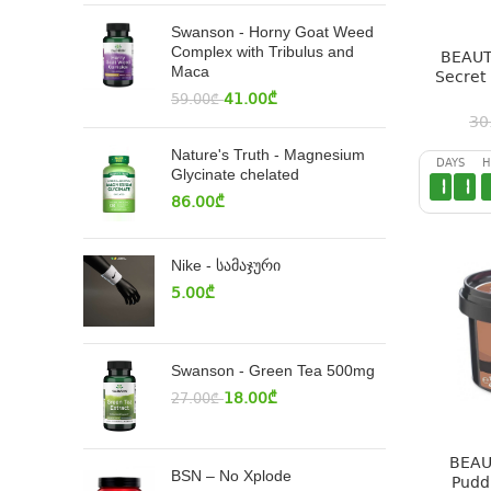
Swanson - Horny Goat Weed
Complex with Tribulus and
BEAUTY
Maca
Secret
41.00
₾
59.00
₾
30
Nature's Truth - Magnesium
DAYS
H
Glycinate chelated
1
1
86.00
₾
Nike - სამაჯური
5.00
₾
Swanson - Green Tea 500mg
18.00
₾
27.00
₾
BEAU
BSN – No Xplode
Pudd