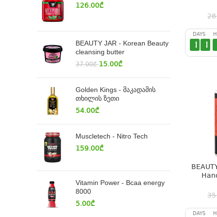
126.00
₾
28
DAYS
H
BEAUTY JAR - Korean Beauty
1
1
cleansing butter
15.00
₾
37.00
₾
Golden Kings - მაკადამის
თხილის ზეთი
54.00
₾
Muscletech - Nitro Tech
159.00
₾
BEAUTY
Han
Vitamin Power - Bcaa energy
8000
35
5.00
₾
DAYS
H