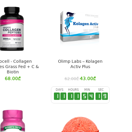
ocell - Collagen
Olimp Labs – Kolagen
es Grass Fed + C &
Activ Plus
Biotin
68.00
₾
43.00
₾
62.00
₾
DAYS
HOURS
MIN
SEC
1
1
1
1
5
4
1
9