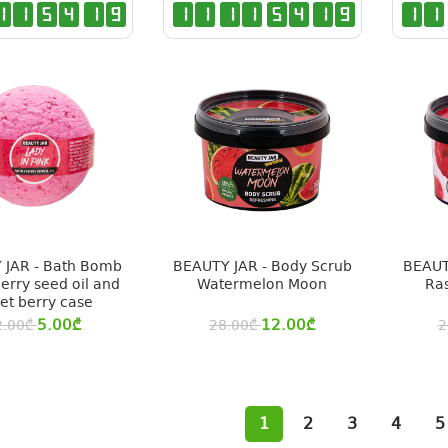
1
1
5
4
1
9
1
1
1
1
5
4
1
9
1
1
 JAR - Bath Bomb
BEAUTY JAR - Body Scrub
BEAUT
erry seed oil and
Watermelon Moon
Ra
et berry case
5.00
₾
12.00
₾
2.00
₾
28.00
₾
2
1
2
3
4
5