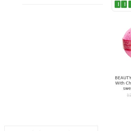
1
1
BEAUTY
With Ch
swe
1