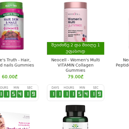
შეიძინე
2
და მიიღე
1
უფასოდ
's Truth - Hair,
Neocell - Women's Multi
Ne
nd nails Gummies
VITAMIN Collagen
Peptid
Gummies
60.00
₾
79.00
₾
OURS
MIN
SEC
DAYS
HOURS
MIN
SEC
1
1
5
4
1
9
1
1
1
1
5
4
1
9