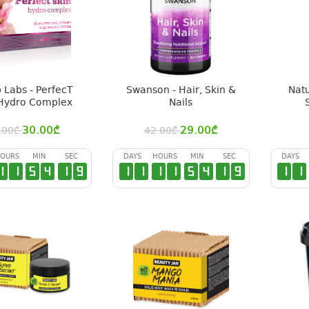
 Labs - PerfecT
Swanson - Hair, Skin &
Natu
 Hydro Complex
Nails
30.00
₾
29.00
₾
.00
₾
42.00
₾
OURS
MIN
SEC
DAYS
HOURS
MIN
SEC
DAYS
1
1
5
4
1
9
1
1
1
1
5
4
1
9
1
1