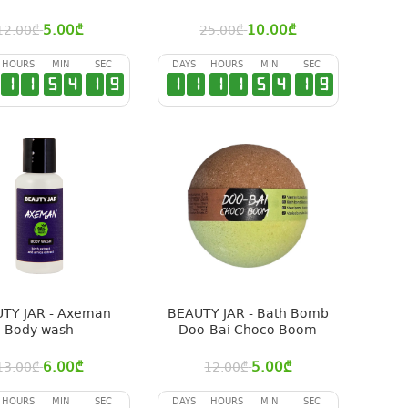
5.00
₾
10.00
₾
12.00
₾
25.00
₾
HOURS
MIN
SEC
DAYS
HOURS
MIN
SEC
1
1
5
4
1
9
1
1
1
1
5
4
1
9
TY JAR - Axeman
BEAUTY JAR - Bath Bomb
Body wash
Doo-Bai Choco Boom
6.00
₾
5.00
₾
13.00
₾
12.00
₾
HOURS
MIN
SEC
DAYS
HOURS
MIN
SEC