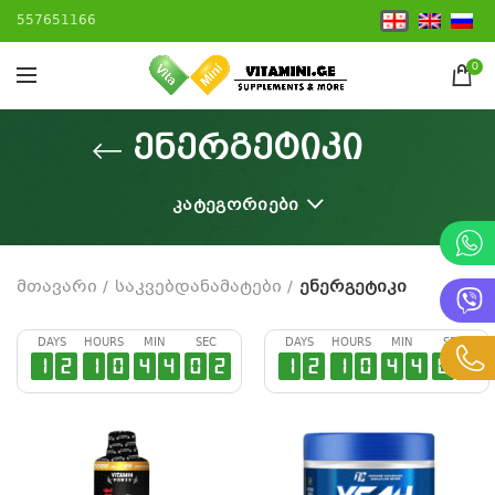
557651166
0
ენერგეტიკი
ᲙᲐᲢᲔᲒᲝᲠᲘᲔᲑᲘ
მთავარი
საკვებდანამატები
ენერგეტიკი
DAYS
HOURS
MIN
SEC
DAYS
HOURS
MIN
SEC
1
2
1
0
4
4
0
1
1
2
1
0
4
4
0
1