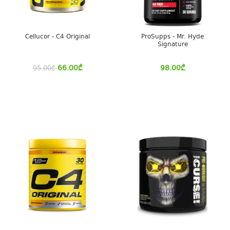
Cellucor - C4 Original
ProSupps - Mr. Hyde
Signature
66.00
₾
98.00
₾
95.00
₾