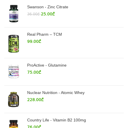
Swanson - Zinc Citrate
25.00
₾
36.00
₾
Real Pharm – TCM
99.00
₾
ProActive - Glutamine
75.00
₾
Nuclear Nutrition - Atomic Whey
228.00
₾
Country Life - Vitamin B2 100mg
76.00
₾