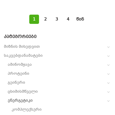
1
2
3
4
წინ
ᲙᲐᲢᲔᲒᲝᲠᲘᲔᲑᲘ
მიზნის მიხედვით
საკვებდანამატები
ამინომჟავა
პროტეინი
გეინერი
ცხიმისმწველი
ენერგეტიკი
კომპლექსური