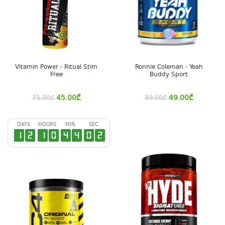
Vitamin Power - Ritual Stim
Ronnie Coleman - Yeah
Free
Buddy Sport
45.00
₾
49.00
₾
75.00
₾
89.00
₾
DAYS
HOURS
MIN
SEC
1
2
1
0
4
4
0
1