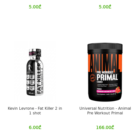
5.00
₾
5.00
₾
Kevin Levrone - Fat Killer 2 in
Universal Nutrition - Animal
1 shot
Pre Workout Primal
6.00
₾
166.00
₾