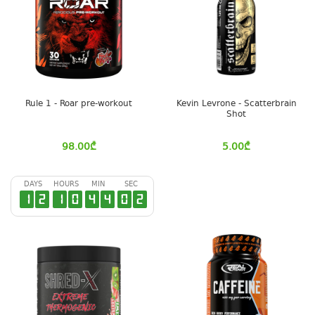
Rule 1 - Roar pre-workout
Kevin Levrone - Scatterbrain
Shot
98.00
₾
5.00
₾
DAYS
HOURS
MIN
SEC
1
2
1
0
4
4
0
1