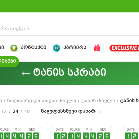
ᲒᲘ
ᲙᲝᲜᲢᲐᲥᲢᲘ
ᲙᲐᲠᲘᲔᲠᲐ
ᲔᲑᲔᲑᲘ
ტანის სკრაბი
ი
სილამაზე და თავის მოვლა
ტანის მოვლა
ტანის 
12
24
48
OURS
MIN
SEC
DAYS
HOURS
MIN
SEC
DAYS
1
4
4
4
2
6
1
2
1
4
4
4
2
6
1
2