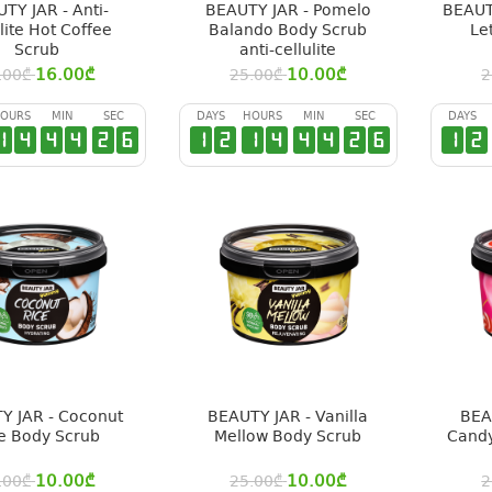
TY JAR - Anti-
BEAUTY JAR - Pomelo
BEAUT
lite Hot Coffee
Balando Body Scrub
Le
Scrub
anti-cellulite
16.00
₾
10.00
₾
.00
₾
25.00
₾
2
OURS
MIN
SEC
DAYS
HOURS
MIN
SEC
DAYS
1
4
4
4
2
6
1
2
1
4
4
4
2
6
1
2
Y JAR - Coconut
BEAUTY JAR - Vanilla
BEA
e Body Scrub
Mellow Body Scrub
Candy
10.00
₾
10.00
₾
.00
₾
25.00
₾
2