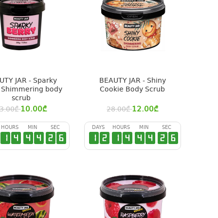
UTY JAR - Sparky
BEAUTY JAR - Shiny
 Shimmering body
Cookie Body Scrub
scrub
10.00
₾
12.00
₾
3.00
₾
28.00
₾
HOURS
MIN
SEC
DAYS
HOURS
MIN
SEC
1
4
4
4
2
6
1
2
1
4
4
4
2
6