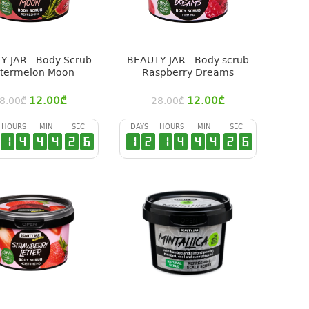
Y JAR - Body Scrub
BEAUTY JAR - Body scrub
termelon Moon
Raspberry Dreams
12.00
₾
12.00
₾
8.00
₾
28.00
₾
HOURS
MIN
SEC
DAYS
HOURS
MIN
SEC
1
4
4
4
2
6
1
2
1
4
4
4
2
6