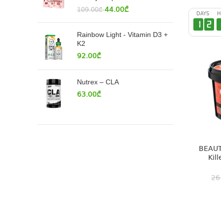
44.00
₾
109.00
₾
DAYS
H
1
2
Rainbow Light - Vitamin D3 +
K2
92.00
₾
Nutrex – CLA
63.00
₾
BEAUTY
Kil
26