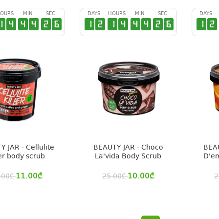
OURS
MIN
SEC
DAYS
HOURS
MIN
SEC
DAYS
1
4
4
4
2
6
1
2
1
4
4
4
2
6
1
2
 JAR - Cellulite
BEAUTY JAR - Choco
BEAU
ler body scrub
La'vida Body Scrub
D'em
11.00
₾
10.00
₾
.00
₾
25.00
₾
2