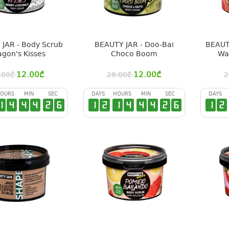
JAR - Body Scrub
BEAUTY JAR - Doo-Bai
BEAUT
gon's Kisses
Choco Boom
Wa
12.00
₾
12.00
₾
.00
₾
28.00
₾
2
OURS
MIN
SEC
DAYS
HOURS
MIN
SEC
DAYS
1
4
4
4
2
6
1
2
1
4
4
4
2
6
1
2