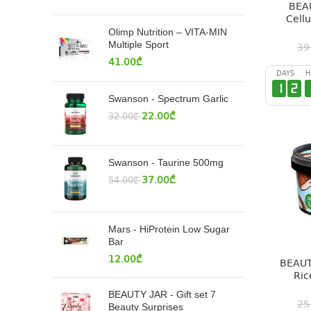
BEAU
Cellu
Olimp Nutrition – VITA-MIN
Multiple Sport
39
41.00
₾
DAYS
H
1
2
Swanson - Spectrum Garlic
22.00
₾
32.00
₾
Swanson - Taurine 500mg
37.00
₾
54.00
₾
Mars - HiProtein Low Sugar
Bar
12.00
₾
BEAUT
Ric
BEAUTY JAR - Gift set 7
25
Beauty Surprises