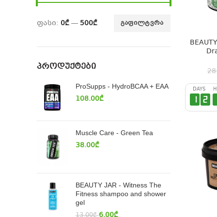
ფასი:
0₾
—
500₾
ᲒᲐᲤᲘᲚᲢᲕᲠᲐ
BEAUTY 
Dra
ᲞᲠᲝᲓᲣᲥᲢᲔᲑᲘ
28
ProSupps - HydroBCAA + EAA
DAYS
H
108.00
₾
1
2
Muscle Care - Green Tea
38.00
₾
BEAUTY JAR - Witness The
Fitness shampoo and shower
gel
6.00
₾
13.00
₾