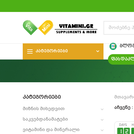
ᲑᲚᲝ
ᲙᲐᲢᲔᲒᲝᲠᲘᲔᲑᲘ
ᲤᲐᲡᲓᲐᲙᲚ
ᲙᲐᲢᲔᲒᲝᲠᲘᲔᲑᲘ
მთავარ
აჩვენე
მიზნის მიხედვით
საკვებდანამატები
DAYS
H
ვიტამინი და მინერალი
1
2