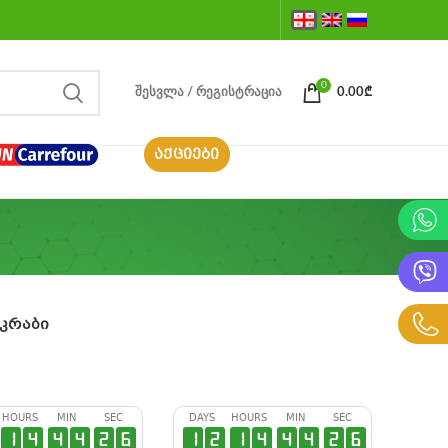
0
ᲨᲔᲡᲕᲚᲐ / ᲠᲔᲒᲘᲡᲢᲠᲐᲪᲘᲐ
0.00
₾
ᲐᲥᲪᲘᲔᲑᲘ
სკრაბი
HOURS
MIN
SEC
DAYS
HOURS
MIN
SEC
1
4
4
4
2
6
1
2
1
4
4
4
2
6