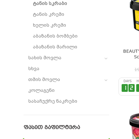
ტანის სკრაბი
ტანის კრემი
ხელის კრემი
აბაზანის ბომბები
აბაზანის მარილი
BEAUTY
Sc
სახის მოვლა
სხვა
1
თმის მოვლა
DAYS
H
1
2
კოლაგენი
სასაჩუქრე ნაკრები
ᲤᲐᲡᲘᲗ ᲒᲐᲤᲘᲚᲢᲕᲠᲐ