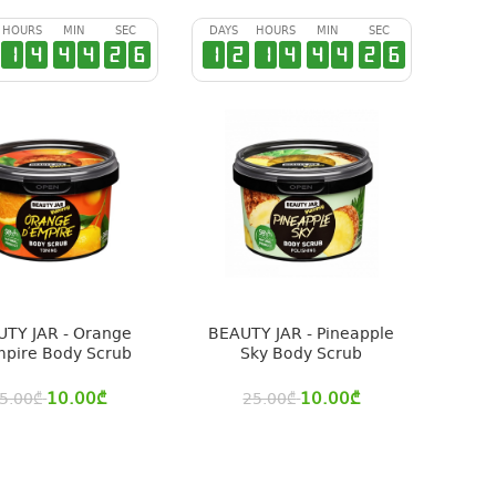
HOURS
MIN
SEC
DAYS
HOURS
MIN
SEC
1
4
4
4
2
6
1
2
1
4
4
4
2
6
TY JAR - Orange
BEAUTY JAR - Pineapple
pire Body Scrub
Sky Body Scrub
10.00
₾
10.00
₾
5.00
₾
25.00
₾