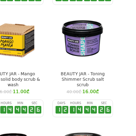
UTY JAR - Mango
BEAUTY JAR - Toning
solid body scrub &
Shimmer Scrub salt
wash
scrub
11.00
₾
16.00
₾
6.00
₾
40.00
₾
HOURS
MIN
SEC
DAYS
HOURS
MIN
SEC
1
4
4
4
2
6
1
2
1
4
4
4
2
6