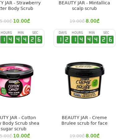
Y JAR - Strawberry
BEAUTY JAR - Mintallica
tter Body Scrub
scalp scrub
10.00
₾
8.00
₾
5.00
₾
19.00
₾
HOURS
MIN
SEC
DAYS
HOURS
MIN
SEC
1
4
4
4
2
6
1
2
1
4
4
4
2
6
UTY JAR - Cotton
BEAUTY JAR - Creme
 Body Scrub shea
Brulee scrub for face
sugar scrub
10.00
₾
8.00
₾
5.00
₾
19.00
₾