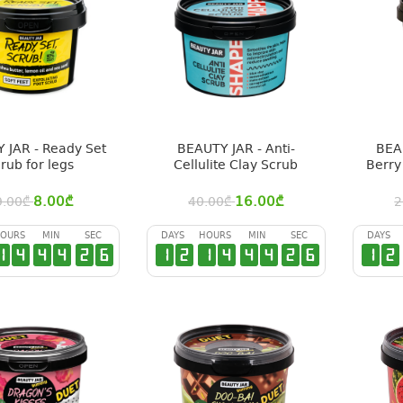
 JAR - Ready Set
BEAUTY JAR - Anti-
BEA
rub for legs
Cellulite Clay Scrub
Berry
8.00
₾
16.00
₾
9.00
₾
40.00
₾
2
OURS
MIN
SEC
DAYS
HOURS
MIN
SEC
DAYS
1
4
4
4
2
6
1
2
1
4
4
4
2
6
1
2