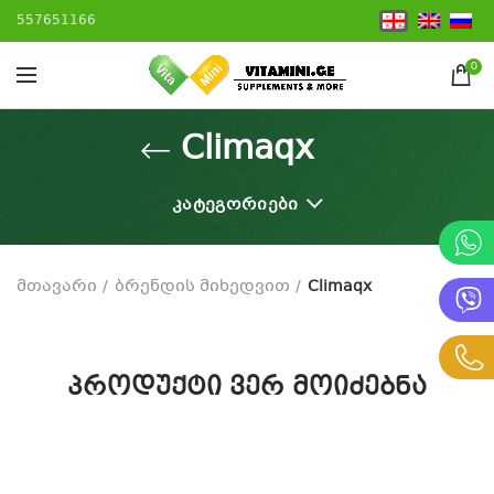
557651166
0
Climaqx
ᲙᲐᲢᲔᲒᲝᲠᲘᲔᲑᲘ
მთავარი
ბრენდის მიხედვით
Climaqx
პროდუქტი ვერ მოიძებნა