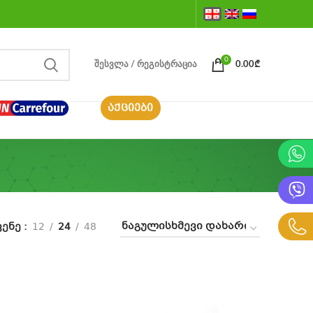
0
ᲨᲔᲡᲕᲚᲐ / ᲠᲔᲒᲘᲡᲢᲠᲐᲪᲘᲐ
0.00
₾
ᲐᲥᲪᲘᲔᲑᲘ
ვენე
12
24
48