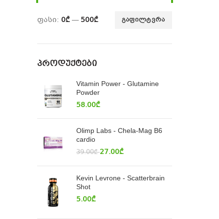
ფასი:
0₾
—
500₾
ᲒᲐᲤᲘᲚᲢᲕᲠᲐ
ᲞᲠᲝᲓᲣᲥᲢᲔᲑᲘ
Vitamin Power - Glutamine
Powder
58.00
₾
Olimp Labs - Chela-Mag B6
cardio
27.00
₾
39.00
₾
Kevin Levrone - Scatterbrain
Shot
5.00
₾