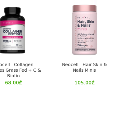
ocell - Collagen
Neocell - Hair Skin &
es Grass Fed + C &
Nails Minis
Biotin
68.00
₾
105.00
₾