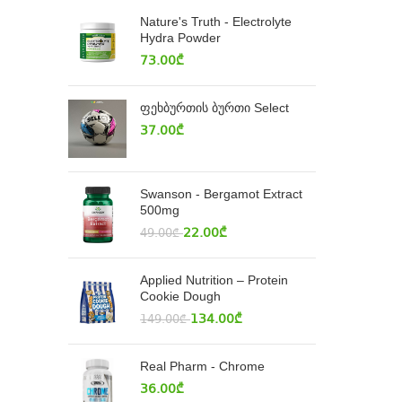
Nature's Truth - Electrolyte
Hydra Powder
73.00
₾
ფეხბურთის ბურთი Select
37.00
₾
Swanson - Bergamot Extract
500mg
22.00
₾
49.00
₾
Applied Nutrition – Protein
Cookie Dough
134.00
₾
149.00
₾
Real Pharm - Chrome
36.00
₾