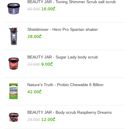
BEAUTY JAR - Toning Shimmer Scrub salt scrub
16.00
₾
40.00
₾
Shieldmixer - Hero Pro Spartan shaker
28.00
₾
BEAUTY JAR - Sugar Lady body scrub
9.00
₾
22.00
₾
Nature's Truth - Probio Chewable 6 Billion
42.00
₾
BEAUTY JAR - Body scrub Raspberry Dreams
12.00
₾
28.00
₾