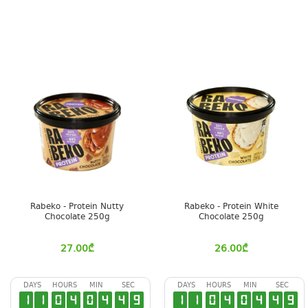
Rabeko - Protein Nutty
Rabeko - Protein White
Chocolate 250g
Chocolate 250g
27.00
₾
26.00
₾
DAYS
HOURS
MIN
SEC
DAYS
HOURS
MIN
SEC
1
1
0
4
0
4
4
9
1
1
0
4
0
4
4
9