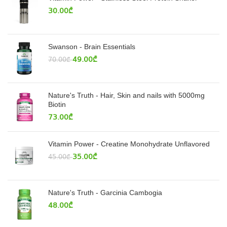
30.00
₾
Swanson - Brain Essentials
49.00
₾
70.00
₾
Nature's Truth - Hair, Skin and nails with 5000mg
Biotin
73.00
₾
Vitamin Power - Creatine Monohydrate Unflavored
35.00
₾
45.00
₾
Nature's Truth - Garcinia Cambogia
48.00
₾