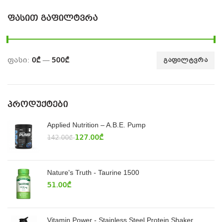
ᲤᲐᲡᲘᲗ ᲒᲐᲤᲘᲚᲢᲕᲠᲐ
ფასი:
0₾
—
500₾
ᲒᲐᲤᲘᲚᲢᲕᲠᲐ
ᲞᲠᲝᲓᲣᲥᲢᲔᲑᲘ
Applied Nutrition – A.B.E. Pump
127.00
₾
142.00
₾
Nature's Truth - Taurine 1500
51.00
₾
Vitamin Power - Stainless Steel Protein Shaker