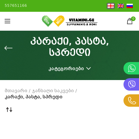
557651166
0
კარაქი, პასტა,
სპრედი
ᲙᲐᲢᲔᲒᲝᲠᲘᲔᲑᲘ
მთავარი
ჯანსაღი საკვები
კარაქი, პასტა, სპრედი