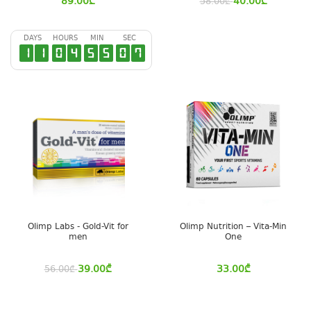
89.00
₾
40.00
₾
58.00
₾
DAYS
HOURS
MIN
SEC
1
1
0
4
5
5
0
6
Olimp Labs - Gold-Vit for
Olimp Nutrition – Vita-Min
men
One
39.00
₾
33.00
₾
56.00
₾