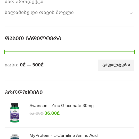
ბიო პროდუქტი
სილამაზე და თავის მოვლა
ᲤᲐᲡᲘᲗ ᲒᲐᲤᲘᲚᲢᲕᲠᲐ
ფასი:
0₾
—
500₾
ᲒᲐᲤᲘᲚᲢᲕᲠᲐ
ᲞᲠᲝᲓᲣᲥᲢᲔᲑᲘ
Swanson - Zinc Gluconate 30mg
36.00
₾
52.00
₾
MyProtein - L-Carnitine Amino Acid