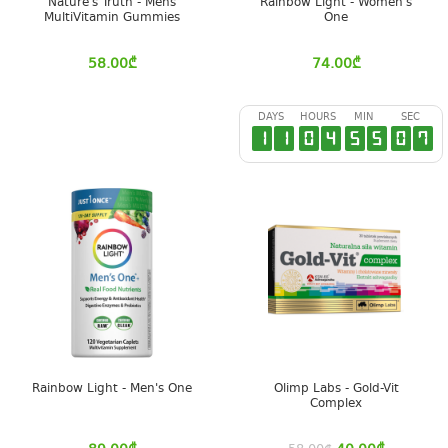
Nature's Truth - Mens
Rainbow Light - Women's
MultiVitamin Gummies
One
58.00
₾
74.00
₾
DAYS
HOURS
MIN
SEC
1
1
0
4
5
5
0
6
Rainbow Light - Men's One
Olimp Labs - Gold-Vit
Complex