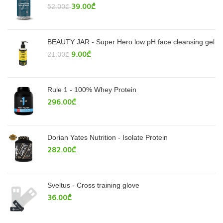
39.00
₾
52.00
₾
BEAUTY JAR - Super Hero low pH face cleansing gel
9.00
₾
21.00
₾
Rule 1 - 100% Whey Protein
296.00
₾
Dorian Yates Nutrition - Isolate Protein
282.00
₾
Sveltus - Cross training glove
36.00
₾