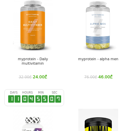
myprotein - Daily
myprotein - alpha men
multivitamin
24.00
₾
46.00
₾
32.00
₾
76.00
₾
DAYS
HOURS
MIN
SEC
1
1
0
4
5
5
0
6