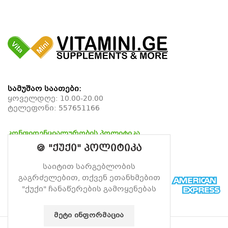
სამუშაო საათები:
ყოველდღე: 10.00-20.00
ტელეფონი:
557651166
კონფიდენციალურობის პოლიტიკა
დაბრუნების პოლიტიკა
🍪 "ქუქი" პოლიტიკა
მიწოდების პოლიტიკა
საიტით სარგებლობის
გაგრძელებით, თქვენ ეთანხმებით
"ქუქი" ჩანაწერების გამოყენებას
ᲛᲔᲢᲘ ᲘᲜᲤᲝᲠᲛᲐᲪᲘᲐ