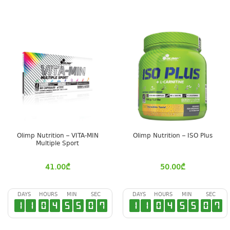
Olimp Nutrition – VITA-MIN
Olimp Nutrition – ISO Plus
Multiple Sport
41.00
₾
50.00
₾
DAYS
HOURS
MIN
SEC
DAYS
HOURS
MIN
SEC
1
1
0
4
5
5
0
6
1
1
0
4
5
5
0
6