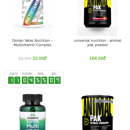
Dorian Yates Nutrition –
universal nutrition - animal
Multivitamin Complex
pak powder
32.00
₾
164.00
₾
64.00
₾
DAYS
HOURS
MIN
SEC
1
1
0
4
5
5
0
6