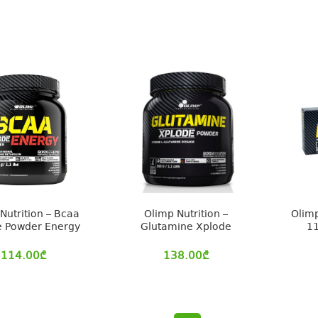
Nutrition – Bcaa
Olimp Nutrition –
Olimp
e Powder Energy
Glutamine Xplode
1
114.00
₾
138.00
₾