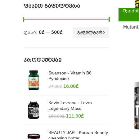
ᲤᲐᲡᲘᲗ ᲒᲐᲤᲘᲚᲢᲕᲠᲐ
შეიძი
Mutant
ფასი:
0₾
—
500₾
ᲒᲐᲤᲘᲚᲢᲕᲠᲐ
ᲞᲠᲝᲓᲣᲥᲢᲔᲑᲘ
Swanson - Vitamin B6
Pyridoxine
16.00
₾
24.00
₾
Kevin Levrone - Levro
Legendary Mass
111.00
₾
168.00
₾
BEAUTY JAR - Korean Beauty
cleansing butter