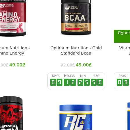
შეიძ
um Nutrition -
Optimum Nutrition - Gold
Vita
ino Energy
Standard Bcaa
49.00
₾
49.00
₾
.00
₾
92.00
₾
DAYS
HOURS
MIN
SEC
DAYS
0
9
1
2
2
5
4
9
0
9