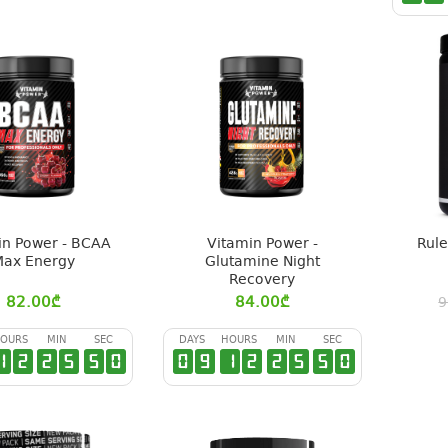
in Power - BCAA
Vitamin Power -
Rul
ax Energy
Glutamine Night
Recovery
82.00
₾
84.00
₾
9
OURS
MIN
SEC
DAYS
HOURS
MIN
SEC
1
2
2
5
4
9
0
9
1
2
2
5
4
9