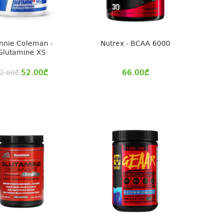
nnie Coleman -
Nutrex - BCAA 6000
Glutamine XS
52.00
₾
66.00
₾
2.00
₾