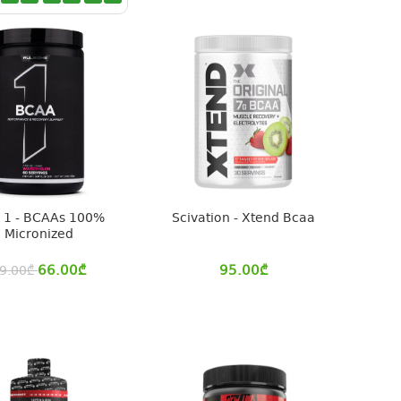
e 1 - BCAAs 100%
Scivation - Xtend Bcaa
Micronized
66.00
₾
95.00
₾
9.00
₾