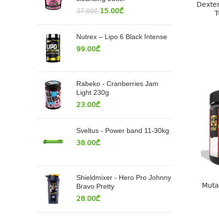
Dexter
15.00
₾
37.00
₾
T
Nutrex – Lipo 6 Black Intense
99.00
₾
Rabeko - Cranberries Jam
Light 230g
23.00
₾
Sveltus - Power band 11-30kg
38.00
₾
Shieldmixer - Hero Pro Johnny
Muta
Bravo Pretty
28.00
₾