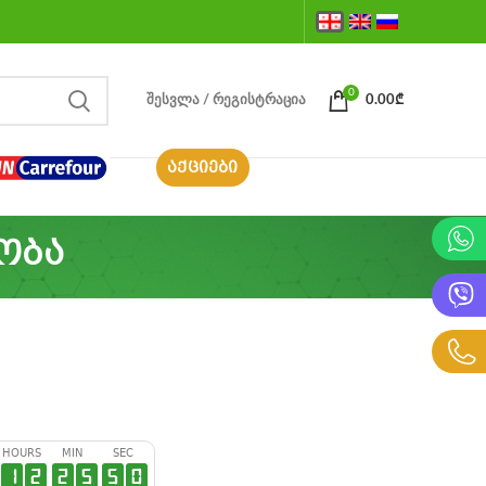
0
ᲨᲔᲡᲕᲚᲐ / ᲠᲔᲒᲘᲡᲢᲠᲐᲪᲘᲐ
0.00
₾
ᲐᲥᲪᲘᲔᲑᲘ
ობა
HOURS
MIN
SEC
1
2
2
5
4
9