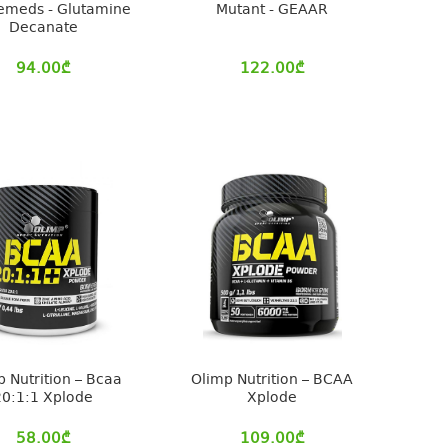
emeds - Glutamine
Mutant - GEAAR
Decanate
94.00
₾
122.00
₾
p Nutrition – Bcaa
Olimp Nutrition – BCAA
20:1:1 Xplode
Xplode
58.00
₾
109.00
₾