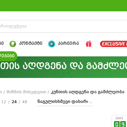
ᲒᲘ
ᲙᲝᲜᲢᲐᲥᲢᲘ
ᲙᲐᲠᲘᲔᲠᲐ
ᲔᲑᲔᲑᲘ
ნთის აღდგენა და გამძლე
ი
მიზნის მიხედვით
კუნთის აღდგენა და გამძლეობა
12
24
48
DAYS
0
9