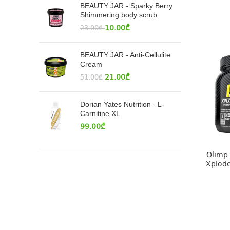
BEAUTY JAR - Sparky Berry
Shimmering body scrub
10.00
₾
23.00
₾
BEAUTY JAR - Anti-Cellulite
Cream
21.00
₾
51.00
₾
Dorian Yates Nutrition - L-
Carnitine XL
99.00
₾
Olimp 
Xplod