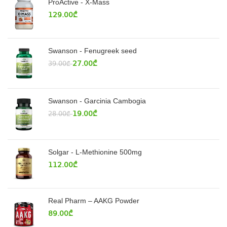
ProActive - X-Mass
129.00
₾
Swanson - Fenugreek seed
27.00
₾
39.00
₾
Swanson - Garcinia Cambogia
19.00
₾
28.00
₾
Solgar - L-Methionine 500mg
112.00
₾
Real Pharm – AAKG Powder
89.00
₾