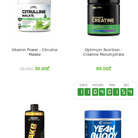
Vitamin Power - Citruline
Optimum Nutrition -
Malate
Creatine Monohydrate
36.00
₾
88.00
₾
58.00
₾
DAYS
HOURS
MIN
SEC
1
1
0
4
0
1
5
4