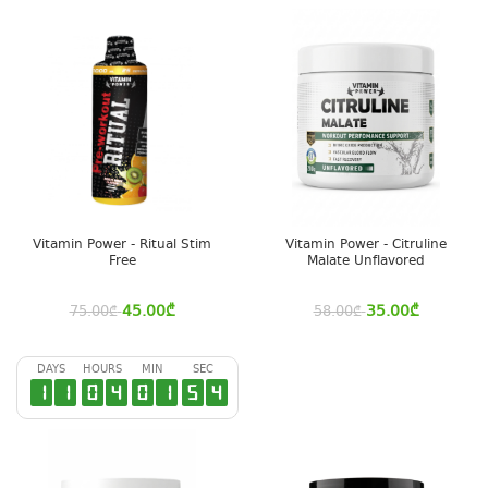
Vitamin Power - Ritual Stim
Vitamin Power - Citruline
Free
Malate Unflavored
45.00
₾
35.00
₾
75.00
₾
58.00
₾
DAYS
HOURS
MIN
SEC
1
1
0
4
0
1
5
4