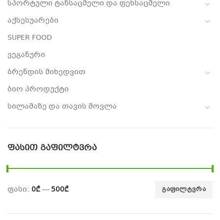
სპორტული ტანსაცმელი და ფეხსაცმელი
აქსესუარები
SUPER FOOD
ვეგანური
ბრენდის მიხედვით
ბიო პროდუქტი
სილამაზე და თავის მოვლა
ᲤᲐᲡᲘᲗ ᲒᲐᲤᲘᲚᲢᲕᲠᲐ
ფასი:
0₾
—
500₾
ᲒᲐᲤᲘᲚᲢᲕᲠᲐ