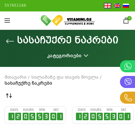
557651166
0
სასაჩუქრე ნაკრები
ᲙᲐᲢᲔᲒᲝᲠᲘᲔᲑᲘ
მთავარი
სილამაზე და თავის მოვლა
სასაჩუქრე ნაკრები
DAYS
HOURS
MIN
SEC
DAYS
HOURS
MIN
SEC
1
2
0
5
5
3
0
0
1
2
0
5
5
3
0
0