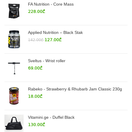
FA Nutrition - Core Mass
228.00
₾
Applied Nutrition – Black Stak
127.00
₾
142.00
₾
Sveltus - Wrist roller
69.00
₾
Rabeko - Strawberry & Rhubarb Jam Classic 230g
18.00
₾
Vitamini.ge - Duffel Black
130.00
₾