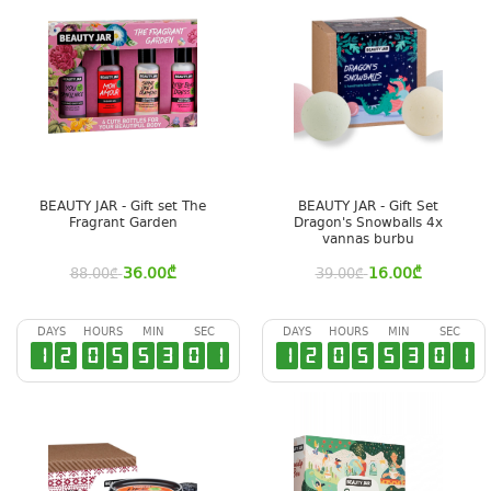
BEAUTY JAR - Gift set The
BEAUTY JAR - Gift Set
Fragrant Garden
Dragon's Snowballs 4x
vannas burbu
36.00
₾
16.00
₾
88.00
₾
39.00
₾
DAYS
HOURS
MIN
SEC
DAYS
HOURS
MIN
SEC
1
2
0
5
5
3
0
0
1
2
0
5
5
3
0
0