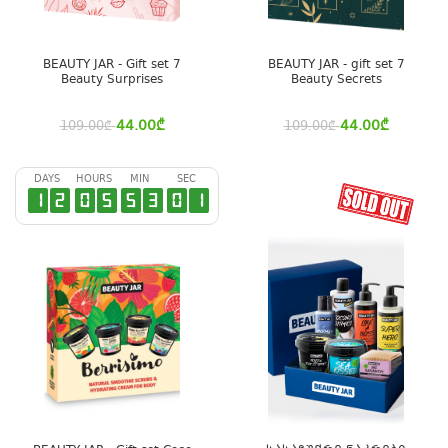
BEAUTY JAR - Gift set 7
BEAUTY JAR - gift set 7
Beauty Surprises
Beauty Secrets
44.00
₾
44.00
₾
109.00
₾
109.00
₾
DAYS
HOURS
MIN
SEC
1
2
0
5
5
3
0
0