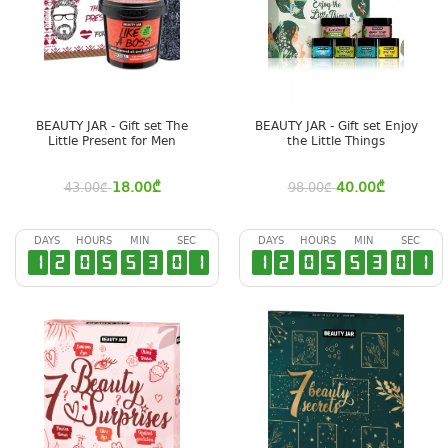
BEAUTY JAR - Gift set The
BEAUTY JAR - Gift set Enjoy
Little Present for Men
the Little Things
18.00
₾
40.00
₾
43.00
₾
98.00
₾
DAYS
HOURS
MIN
SEC
DAYS
HOURS
MIN
SEC
1
2
0
5
5
3
0
0
1
2
0
5
5
3
0
0