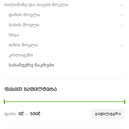
სილამაზე და თავის მოვლა
ტანის მოვლა
სახის მოვლა
სხვა
თმის მოვლა
კოლაგენი
სასაჩუქრე ნაკრები
ᲤᲐᲡᲘᲗ ᲒᲐᲤᲘᲚᲢᲕᲠᲐ
ფასი:
0₾
—
500₾
ᲒᲐᲤᲘᲚᲢᲕᲠᲐ