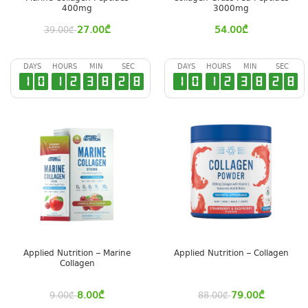
400mg
3000mg
27.00
₾
54.00
₾
39.00
₾
DAYS
HOURS
MIN
SEC
DAYS
HOURS
MIN
SEC
1
0
1
2
3
8
2
7
1
0
1
2
3
8
2
7
Applied Nutrition – Marine
Applied Nutrition – Collagen
Collagen
8.00
₾
79.00
₾
9.00
₾
88.00
₾