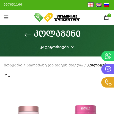
557651166
0
კოლაგენი
ᲙᲐᲢᲔᲒᲝᲠᲘᲔᲑᲘ
მთავარი
სილამაზე და თავის მოვლა
კოლაგენი