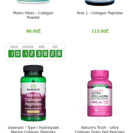
Miami Vibes – Collagen
Rule 1 - Collagen Peptides
Powder
96.00
₾
113.00
₾
DAYS
HOURS
MIN
SEC
1
0
1
2
3
8
2
7
Swanson - Type I Hydrolyzed
Nature's Truth - Ultra
Marine Collagen Peptides
Collagen Grass Fed Peptides