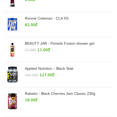
4.00
₾
Ronnie Coleman - CLA XS
62.00
₾
BEAUTY JAR - Pomelo Fusion shower gel
11.00
₾
27.00
₾
Applied Nutrition – Black Stak
127.00
₾
142.00
₾
Rabeko - Black Cherries Jam Classic 230g
18.00
₾