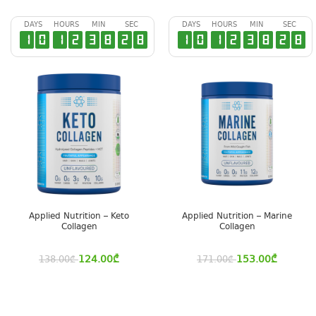
DAYS
HOURS
MIN
SEC
DAYS
HOURS
MIN
SEC
1
0
1
2
3
8
2
7
1
0
1
2
3
8
2
7
Applied Nutrition – Keto
Applied Nutrition – Marine
Collagen
Collagen
124.00
₾
153.00
₾
138.00
₾
171.00
₾