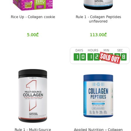
Rice Up - Collagen cookie
Rule 1 - Collagen Peptides
unflavored
5.00
₾
113.00
₾
DAYS
HOURS
MIN
SEC
1
0
1
2
3
8
2
7
Rule 1 - Multi-Source
Applied Nutrition – Collagen