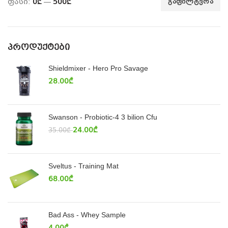
ფასი:
0₾
—
500₾
ᲒᲐᲤᲘᲚᲢᲕᲠᲐ
ᲞᲠᲝᲓᲣᲥᲢᲔᲑᲘ
Shieldmixer - Hero Pro Savage
28.00
₾
Swanson - Probiotic-4 3 bilion Cfu
24.00
₾
35.00
₾
Sveltus - Training Mat
68.00
₾
Bad Ass - Whey Sample