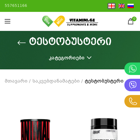
557651166
0
ტესტობუსტერი
ᲙᲐᲢᲔᲒᲝᲠᲘᲔᲑᲘ
მთავარი
საკვებდანამატები
ტესტობუსტერი