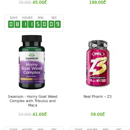
45.00
₾
199.00
₾
78.00
₾
DAYS
HOURS
MIN
SEC
0
8
1
1
5
0
0
8
Swanson - Horny Goat Weed
Real Pharm – Z3
Complex with Tribulus and
Maca
41.00
₾
59.00
₾
59.00
₾