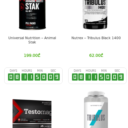
Universal Nutrition – Animal
Nutrex – Tribulus Black 1400
Stak
199.00
₾
62.00
₾
DAYS
HOURS
MIN
SEC
DAYS
HOURS
MIN
SEC
0
8
1
1
5
0
0
8
0
8
1
1
5
0
0
8