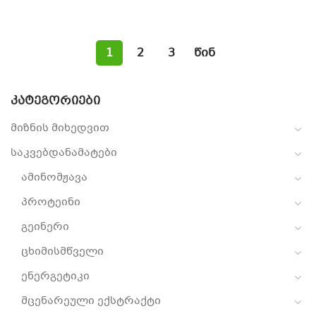
1
2
3
წინ
ᲙᲐᲢᲔᲒᲝᲠᲘᲔᲑᲘ
მიზნის მიხედვით
საკვებდანამატები
ამინომჟავა
პროტეინი
გეინერი
ცხიმისმწველი
ენერგეტიკი
მცენარეული ექსტრაქტი