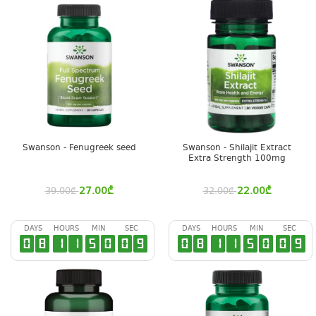
Swanson - Fenugreek seed
Swanson - Shilajit Extract
Extra Strength 100mg
27.00
₾
22.00
₾
39.00
₾
32.00
₾
DAYS
HOURS
MIN
SEC
DAYS
HOURS
MIN
SEC
0
8
1
1
5
0
0
8
0
8
1
1
5
0
0
8