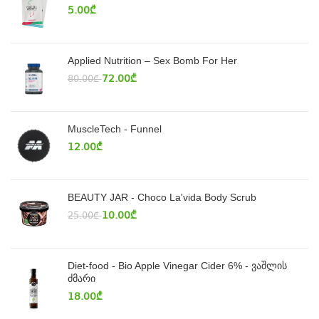
5.00
₾
Applied Nutrition – Sex Bomb For Her
72.00
₾
80.00
₾
MuscleTech - Funnel
12.00
₾
BEAUTY JAR - Choco La'vida Body Scrub
10.00
₾
25.00
₾
Diet-food - Bio Apple Vinegar Cider 6% - ვაშლის
ძმარი
18.00
₾