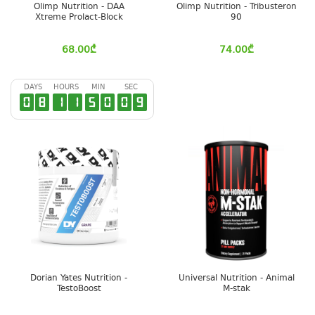
Olimp Nutrition - DAA
Olimp Nutrition - Tribusteron
Xtreme Prolact-Block
90
68.00
₾
74.00
₾
DAYS
HOURS
MIN
SEC
0
8
1
1
5
0
0
8
Dorian Yates Nutrition -
Universal Nutrition - Animal
TestoBoost
M-stak