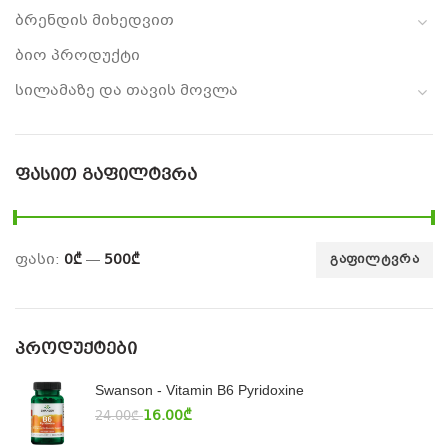
ბრენდის მიხედვით
ბიო პროდუქტი
სილამაზე და თავის მოვლა
ᲤᲐᲡᲘᲗ ᲒᲐᲤᲘᲚᲢᲕᲠᲐ
ფასი:
0₾
—
500₾
ᲒᲐᲤᲘᲚᲢᲕᲠᲐ
ᲞᲠᲝᲓᲣᲥᲢᲔᲑᲘ
Swanson - Vitamin B6 Pyridoxine
16.00
₾
24.00
₾