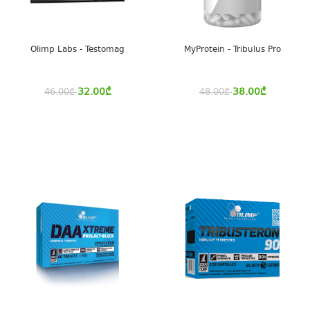
Olimp Labs - Testomag
MyProtein - Tribulus Pro
32.00
₾
38.00
₾
46.00
₾
48.00
₾