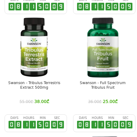
DAYS
HOURS
MIN
SEC
DAYS
HOURS
MIN
SEC
0
8
1
1
5
0
0
8
0
8
1
1
5
0
0
8
Swanson - Tribulus Terrestris
Swanson - Full Spectrum
Extract 500mg
Tribulus Fruit
38.00
₾
25.00
₾
55.00
₾
36.00
₾
DAYS
HOURS
MIN
SEC
DAYS
HOURS
MIN
SEC
0
8
1
1
5
0
0
8
0
8
1
1
5
0
0
8