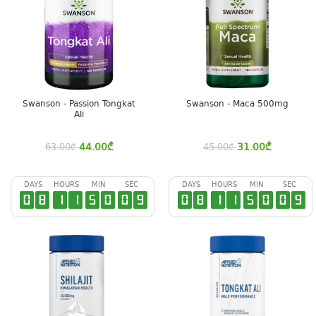
Swanson - Passion Tongkat
Swanson - Maca 500mg
Ali
44.00
₾
31.00
₾
63.00
₾
45.00
₾
DAYS
HOURS
MIN
SEC
DAYS
HOURS
MIN
SEC
0
8
1
1
5
0
0
8
0
8
1
1
5
0
0
8