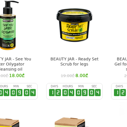
Y JAR - See You
BEAUTY JAR - Ready Set
BEAU
ter Oilygator
Scrub for legs
Gel fo
leansing oil
18.00
₾
8.00
₾
.00
₾
19.00
₾
2
OURS
MIN
SEC
DAYS
HOURS
MIN
SEC
DAYS
0
4
0
9
0
3
1
2
0
4
0
9
0
3
1
2