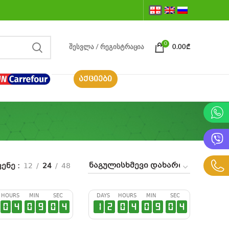
0
ᲨᲔᲡᲕᲚᲐ / ᲠᲔᲒᲘᲡᲢᲠᲐᲪᲘᲐ
0.00
₾
ᲐᲥᲪᲘᲔᲑᲘ
ვენე
12
24
48
HOURS
MIN
SEC
DAYS
HOURS
MIN
SEC
0
4
0
9
0
3
1
2
0
4
0
9
0
3