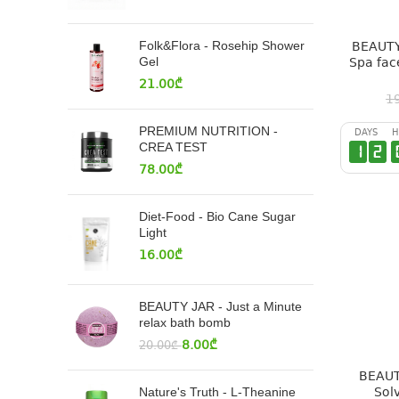
BEAUTY 
Folk&Flora - Rosehip Shower
Spa fac
Gel
21.00
₾
1
PREMIUM NUTRITION -
DAYS
H
CREA TEST
1
2
78.00
₾
Diet-Food - Bio Cane Sugar
Light
16.00
₾
BEAUTY JAR - Just a Minute
relax bath bomb
8.00
₾
20.00
₾
BEAUT
Sol
Nature's Truth - L-Theanine