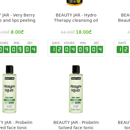
JAR - Very Berry
BEAUTY JAR - Hydro
BEA
e and lips peeling
Therapy cleansing oil
Beaut
8.00
₾
18.00
₾
9.00
₾
44.00
₾
3
OURS
MIN
SEC
DAYS
HOURS
MIN
SEC
DAYS
0
4
0
9
0
3
1
2
0
4
0
9
0
3
1
2
Y JAR - Probelm
BEAUTY JAR - Probelm
BEAUT
ved face tonic
Solved face tonic
to