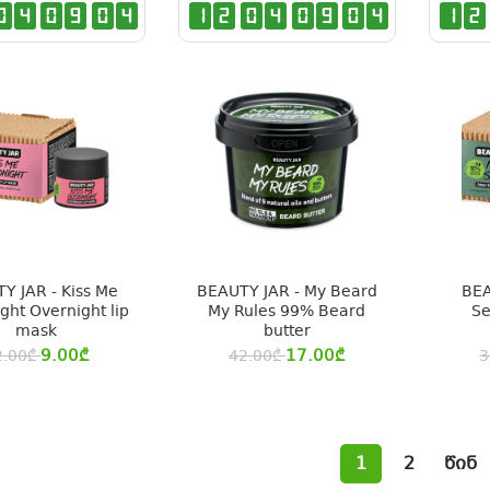
0
4
0
9
0
3
1
2
0
4
0
9
0
3
1
2
Y JAR - Kiss Me
BEAUTY JAR - My Beard
BEA
ht Overnight lip
My Rules 99% Beard
Se
mask
butter
9.00
₾
17.00
₾
2.00
₾
42.00
₾
3
1
2
წინ