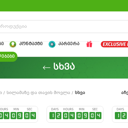
ᲒᲘ
ᲙᲝᲜᲢᲐᲥᲢᲘ
ᲙᲐᲠᲘᲔᲠᲐ
ᲔᲑᲔᲑᲘ
სხვა
ი
სილამაზე და თავის მოვლა
სხვა
აჩ
OURS
MIN
SEC
DAYS
HOURS
MIN
SEC
DAYS
0
4
0
9
0
3
1
2
0
4
0
9
0
3
1
2