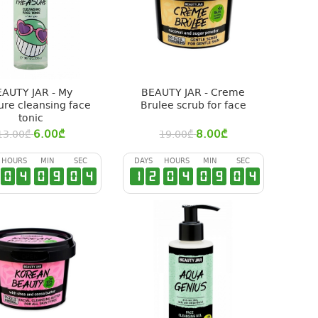
EAUTY JAR - My
BEAUTY JAR - Creme
ure cleansing face
Brulee scrub for face
tonic
6.00
₾
8.00
₾
13.00
₾
19.00
₾
HOURS
MIN
SEC
DAYS
HOURS
MIN
SEC
0
4
0
9
0
3
1
2
0
4
0
9
0
3