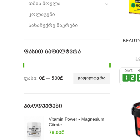
თმის მოვლა
კოლაგენი
სასაჩუქრე ნაკრები
BEAUTY 
ᲤᲐᲡᲘᲗ ᲒᲐᲤᲘᲚᲢᲕᲠᲐ
1
DAYS
H
1
2
ფასი:
0₾
—
500₾
ᲒᲐᲤᲘᲚᲢᲕᲠᲐ
ᲞᲠᲝᲓᲣᲥᲢᲔᲑᲘ
Vitamin Power - Magnesium
Citrate
78.00
₾