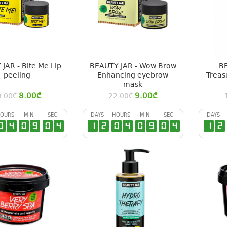
JAR - Bite Me Lip
BEAUTY JAR - Wow Brow
B
peeling
Enhancing eyebrow
Treas
mask
8.00
₾
9.00
₾
9.00
₾
22.00
₾
OURS
MIN
SEC
DAYS
HOURS
MIN
SEC
DAYS
0
4
0
9
0
3
1
2
0
4
0
9
0
3
1
2