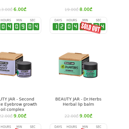
6.00
₾
8.00
₾
13.00
₾
19.00
₾
HOURS
MIN
SEC
DAYS
HOURS
MIN
SEC
0
4
0
9
0
3
1
2
0
4
0
9
0
3
TY JAR - Second
BEAUTY JAR - Dr.Herbs
e Eyebrow growth
Herbal lip balm
oil complex
9.00
₾
9.00
₾
22.00
₾
22.00
₾
HOURS
MIN
SEC
DAYS
HOURS
MIN
SEC