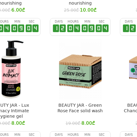
nourishing
nourishing
6.00
₾
10.00
₾
3.00
₾
25.00
₾
OURS
MIN
SEC
DAYS
HOURS
MIN
SEC
DAYS
0
4
0
9
0
3
1
2
0
4
0
9
0
3
1
2
UTY JAR - Lux
BEAUTY JAR - Green
BEAU
imacy Intimate
Rose Face solid wash
Chanc
ygiene gel
8.00
₾
8.00
₾
0.00
₾
19.00
₾
OURS
MIN
SEC
DAYS
HOURS
MIN
SEC
DAYS