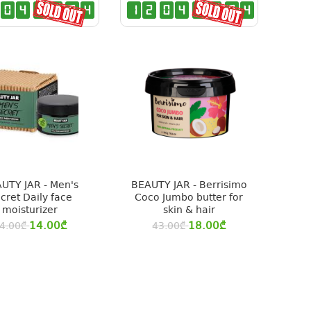
0
4
0
9
0
3
1
2
0
4
0
9
0
3
UTY JAR - Men's
BEAUTY JAR - Berrisimo
cret Daily face
Coco Jumbo butter for
moisturizer
skin & hair
14.00
₾
18.00
₾
4.00
₾
43.00
₾