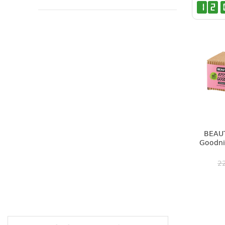
1
2
BEAUT
Goodnig
2