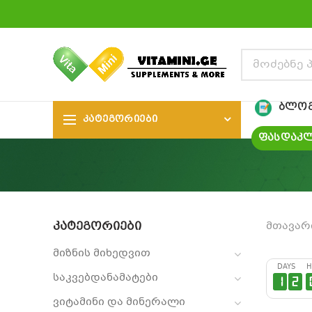
ᲑᲚᲝ
ᲙᲐᲢᲔᲒᲝᲠᲘᲔᲑᲘ
ᲤᲐᲡᲓᲐᲙᲚ
ᲙᲐᲢᲔᲒᲝᲠᲘᲔᲑᲘ
მთავარ
მიზნის მიხედვით
DAYS
H
საკვებდანამატები
1
2
ვიტამინი და მინერალი