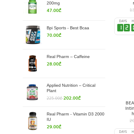
200mg
1
47.00
₾
DAYS
H
1
2
Bpi Sports - Best Bcaa
70.00
₾
Real Pharm – Caffeine
28.00
₾
Applied Nutrition – Critical
Plant
202.00
₾
225.00
₾
BEA
Int
h
Real Pharm - Vitamin D3 2000
IU
2
29.00
₾
DAYS
H