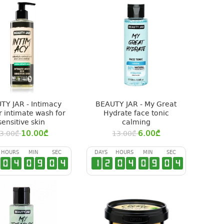
TY JAR - Intimacy
BEAUTY JAR - My Great
r intimate wash for
Hydrate face tonic
sensitive skin
calming
10.00
₾
6.00
₾
3.00
₾
13.00
₾
HOURS
MIN
SEC
DAYS
HOURS
MIN
SEC
0
4
0
9
0
3
1
2
0
4
0
9
0
3