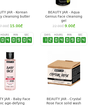
UTY JAR - Korean
BEAUTY JAR - Aqua
y cleansing butter
Genius Face cleansing
gel
15.00
₾
9.00
₾
7.00
₾
22.00
₾
HOURS
MIN
SEC
DAYS
HOURS
MIN
SEC
0
4
0
9
0
3
1
2
0
4
0
9
0
3
Y JAR - Baby Face
BEAUTY JAR - Crystal
nic age-defying
Rose Face solid wash