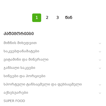
1
2
3
წინ
ᲙᲐᲢᲔᲒᲝᲠᲘᲔᲑᲘ
მიზნის მიხედვით
საკვებდანამატები
ვიტამინი და მინერალი
ჯანსაღი საკვები
სინჯები და პორციები
სპორტული ტანსაცმელი და ფეხსაცმელი
აქსესუარები
SUPER FOOD