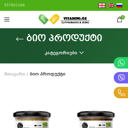
557651166
0
ბიო პროდუქტი
ᲙᲐᲢᲔᲒᲝᲠᲘᲔᲑᲘ
მთავარი
ბიო პროდუქტი