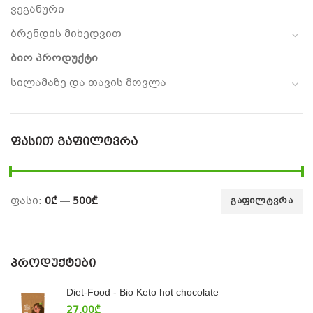
ვეგანური
ბრენდის მიხედვით
ბიო პროდუქტი
სილამაზე და თავის მოვლა
ᲤᲐᲡᲘᲗ ᲒᲐᲤᲘᲚᲢᲕᲠᲐ
ფასი:
0₾
—
500₾
ᲒᲐᲤᲘᲚᲢᲕᲠᲐ
ᲞᲠᲝᲓᲣᲥᲢᲔᲑᲘ
Diet-Food - Bio Keto hot chocolate
27.00
₾