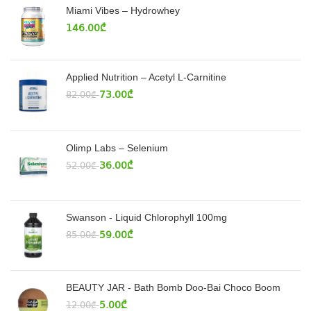
Miami Vibes – Hydrowhey
146.00
₾
Applied Nutrition – Acetyl L-Carnitine
73.00
₾
82.00
₾
Olimp Labs – Selenium
36.00
₾
52.00
₾
Swanson - Liquid Chlorophyll 100mg
59.00
₾
85.00
₾
BEAUTY JAR - Bath Bomb Doo-Bai Choco Boom
5.00
₾
12.00
₾