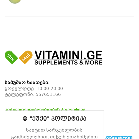
სამუშაო საათები:
ყოველდღე: 10.00-20.00
ტელეფონი:
557651166
კონფიდენციალურობის პოლიტიკა
დაბრუნების პოლიტიკა
🍪 "ქუქი" პოლიტიკა
მიწოდების პოლიტიკა
საიტით სარგებლობის
გაგრძელებით, თქვენ ეთანხმებით