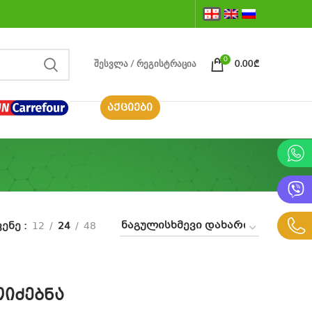
0
ᲨᲔᲡᲕᲚᲐ / ᲠᲔᲒᲘᲡᲢᲠᲐᲪᲘᲐ
0.00
₾
ᲐᲥᲪᲘᲔᲑᲘ
ვენე
12
24
48
იძებნა