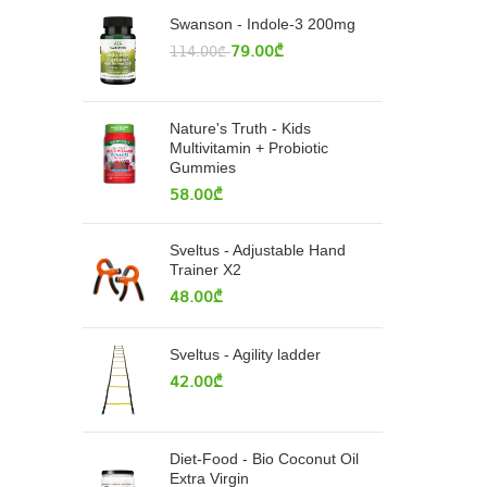
Swanson - Indole-3 200mg
79.00
₾
114.00
₾
Nature's Truth - Kids
Multivitamin + Probiotic
Gummies
58.00
₾
Sveltus - Adjustable Hand
Trainer X2
48.00
₾
Sveltus - Agility ladder
42.00
₾
Diet-Food - Bio Coconut Oil
Extra Virgin