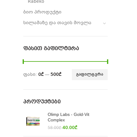
Rabeko
ბიო პროდუქტი
სილამაზე და თავის მოვლა
ᲤᲐᲡᲘᲗ ᲒᲐᲤᲘᲚᲢᲕᲠᲐ
ფასი:
0₾
—
500₾
ᲒᲐᲤᲘᲚᲢᲕᲠᲐ
ᲞᲠᲝᲓᲣᲥᲢᲔᲑᲘ
Olimp Labs - Gold-Vit
Complex
40.00
₾
58.00
₾