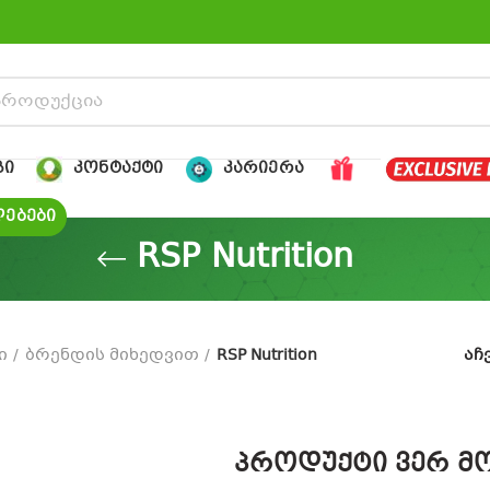
ᲒᲘ
ᲙᲝᲜᲢᲐᲥᲢᲘ
ᲙᲐᲠᲘᲔᲠᲐ
ᲔᲑᲔᲑᲘ
RSP Nutrition
ი
ბრენდის მიხედვით
RSP Nutrition
აჩ
პროდუქტი ვერ მო