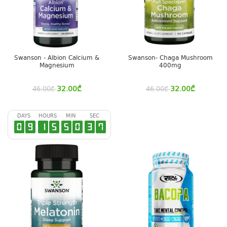
Swanson - Albion Calcium &
Swanson- Chaga Mushroom
Magnesium
400mg
32.00
₾
32.00
₾
46.00
₾
46.00
₾
DAYS
HOURS
MIN
SEC
0
9
1
5
5
0
3
6