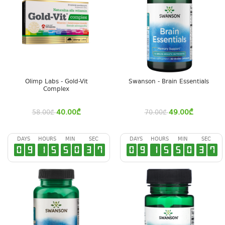
Olimp Labs - Gold-Vit
Swanson - Brain Essentials
Complex
40.00
₾
49.00
₾
58.00
₾
70.00
₾
DAYS
HOURS
MIN
SEC
DAYS
HOURS
MIN
SEC
0
9
1
5
5
0
3
6
0
9
1
5
5
0
3
6