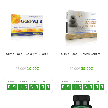
Olimp Labs – Gold-Vit B Forte
Olimp Labs – Stress Control
19.00
₾
35.00
₾
28.00
₾
50.00
₾
DAYS
HOURS
MIN
SEC
DAYS
HOURS
MIN
SEC
0
9
1
5
5
0
3
6
0
9
1
5
5
0
3
6