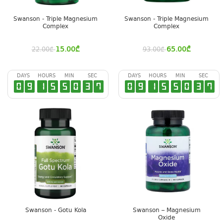
Swanson - Triple Magnesium
Swanson - Triple Magnesium
Complex
Complex
15.00
₾
65.00
₾
22.00
₾
93.00
₾
DAYS
HOURS
MIN
SEC
DAYS
HOURS
MIN
SEC
0
9
1
5
5
0
3
6
0
9
1
5
5
0
3
6
Swanson - Gotu Kola
Swanson – Magnesium
Oxide