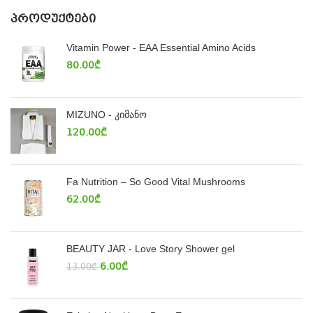
ᲞᲠᲝᲓᲣᲥᲢᲔᲑᲘ
Vitamin Power - EAA Essential Amino Acids
80.00
₾
MIZUNO - კიმანო
120.00
₾
Fa Nutrition – So Good Vital Mushrooms
62.00
₾
BEAUTY JAR - Love Story Shower gel
6.00
₾
13.00
₾