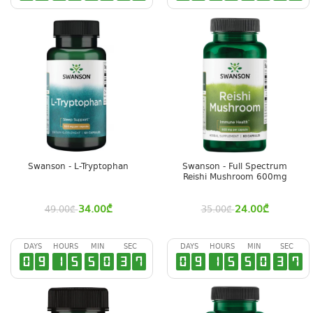
Swanson - L-Tryptophan
Swanson - Full Spectrum
Reishi Mushroom 600mg
34.00
₾
24.00
₾
49.00
₾
35.00
₾
DAYS
HOURS
MIN
SEC
DAYS
HOURS
MIN
SEC
0
9
1
5
5
0
3
6
0
9
1
5
5
0
3
6