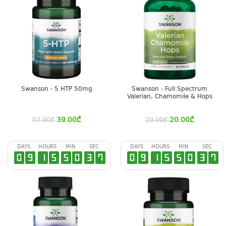
Swanson - 5 HTP 50mg
Swanson - Full Spectrum
Valerian, Chamomile & Hops
39.00
₾
20.00
₾
57.00
₾
29.00
₾
DAYS
HOURS
MIN
SEC
DAYS
HOURS
MIN
SEC
0
9
1
5
5
0
3
6
0
9
1
5
5
0
3
6