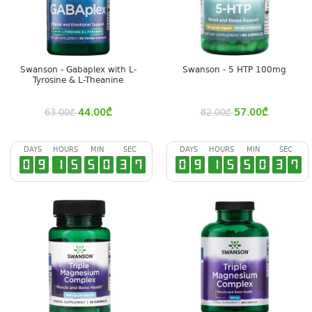
Swanson - Gabaplex with L-
Swanson - 5 HTP 100mg
Tyrosine & L-Theanine
44.00
₾
57.00
₾
63.00
₾
82.00
₾
DAYS
HOURS
MIN
SEC
DAYS
HOURS
MIN
SEC
0
9
1
5
5
0
3
6
0
9
1
5
5
0
3
6