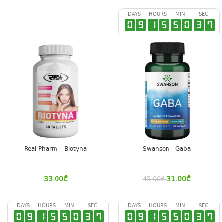
DAYS
HOURS
MIN
SEC
0
9
1
5
5
0
3
6
Real Pharm – Biotyna
Swanson - Gaba
33.00
₾
31.00
₾
45.00
₾
DAYS
HOURS
MIN
SEC
DAYS
HOURS
MIN
SEC
0
9
1
5
5
0
3
6
0
9
1
5
5
0
3
6