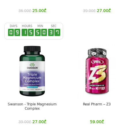
25.00
₾
27.00
₾
36.00
₾
39.00
₾
DAYS
HOURS
MIN
SEC
0
9
1
5
5
0
3
6
Swanson - Triple Magnesium
Real Pharm – Z3
Complex
27.00
₾
59.00
₾
39.00
₾