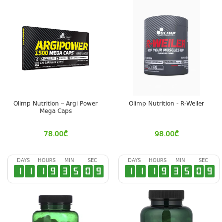
Olimp Nutrition – Argi Power
Olimp Nutrition - R-Weiler
Mega Caps
78.00
₾
98.00
₾
DAYS
HOURS
MIN
SEC
DAYS
HOURS
MIN
SEC
1
1
1
9
3
5
0
9
1
1
1
9
3
5
0
9