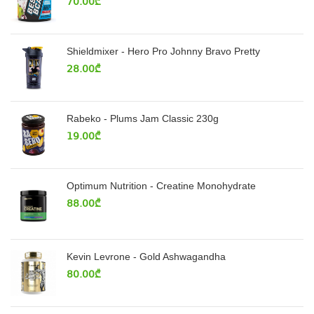
70.00
₾
Shieldmixer - Hero Pro Johnny Bravo Pretty
28.00
₾
Rabeko - Plums Jam Classic 230g
19.00
₾
Optimum Nutrition - Creatine Monohydrate
88.00
₾
Kevin Levrone - Gold Ashwagandha
80.00
₾