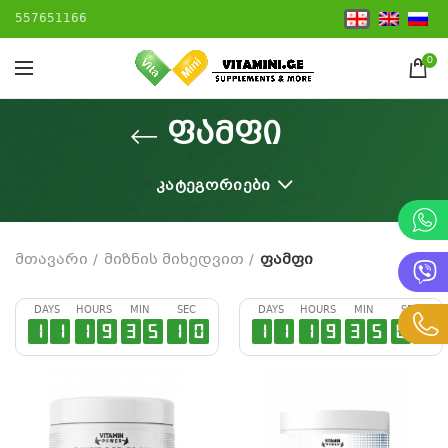
557651166
0
ფამფი
ᲙᲐᲢᲔᲒᲝᲠᲘᲔᲑᲘ
მთავარი
მიზნის მიხედვით
ფამფი
DAYS
HOURS
MIN
SEC
DAYS
HOURS
MIN
SEC
1
1
1
9
3
5
0
9
1
1
1
9
3
5
0
9