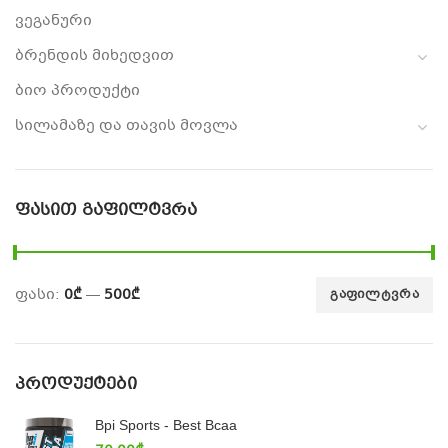
ვეგანური
ბრენდის მიხედვით
ბიო პროდუქტი
სილამაზე და თავის მოვლა
ᲤᲐᲡᲘᲗ ᲒᲐᲤᲘᲚᲢᲕᲠᲐ
ფასი:
0₾
—
500₾
ᲒᲐᲤᲘᲚᲢᲕᲠᲐ
ᲞᲠᲝᲓᲣᲥᲢᲔᲑᲘ
Bpi Sports - Best Bcaa