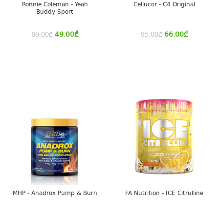
Ronnie Coleman - Yeah
Cellucor - C4 Original
Buddy Sport
49.00
₾
66.00
₾
89.00
₾
95.00
₾
MHP - Anadrox Pump & Burn
FA Nutrition - ICE Citrulline