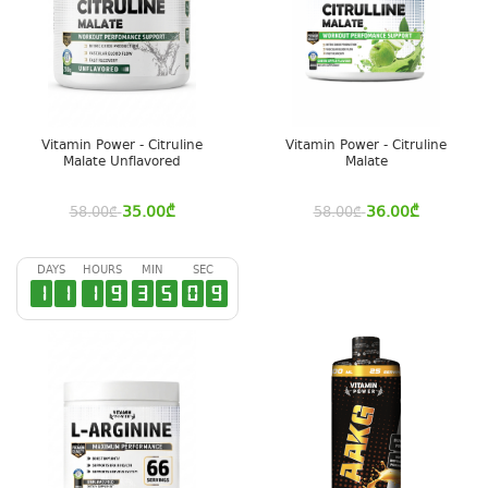
Vitamin Power - Citruline
Vitamin Power - Citruline
Malate Unflavored
Malate
35.00
₾
36.00
₾
58.00
₾
58.00
₾
DAYS
HOURS
MIN
SEC
1
1
1
9
3
5
0
9