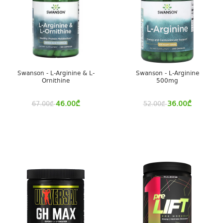
Swanson - L-Arginine & L-
Swanson - L-Arginine
Ornithine
500mg
46.00
₾
36.00
₾
67.00
₾
52.00
₾