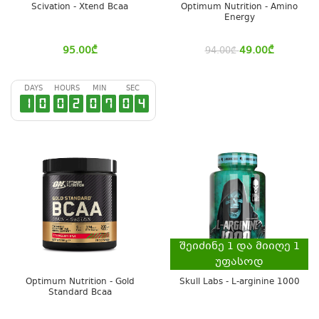
Scivation - Xtend Bcaa
Optimum Nutrition - Amino
Energy
95.00
₾
49.00
₾
94.00
₾
DAYS
HOURS
MIN
SEC
1
0
0
2
0
7
0
3
შეიძინე
1
და მიიღე
1
უფასოდ
Optimum Nutrition - Gold
Skull Labs - L-arginine 1000
Standard Bcaa