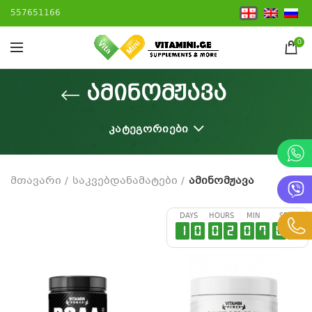
557651166
0
ამინომჟავა
ᲙᲐᲢᲔᲒᲝᲠᲘᲔᲑᲘ
მთავარი
საკვებდანამატები
ამინომჟავა
DAYS
HOURS
MIN
SEC
1
0
0
2
0
7
0
3