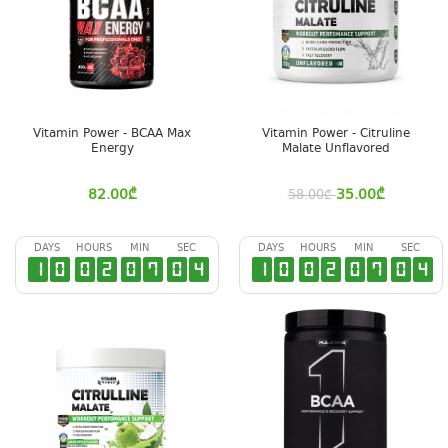
Vitamin Power - BCAA Max
Vitamin Power - Citruline
Energy
Malate Unflavored
82.00
₾
35.00
₾
58.00
₾
DAYS
HOURS
MIN
SEC
DAYS
HOURS
MIN
SEC
1
0
0
2
0
7
0
3
1
0
0
2
0
7
0
3