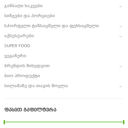
ჯანსაღი საკვები
სინჯები და პორციები
სპორტული ტანსაცმელი და ფეხსაცმელი
აქსესუარები
SUPER FOOD
ვეგანური
ბრენდის მიხედვით
ბიო პროდუქტი
სილამაზე და თავის მოვლა
ᲤᲐᲡᲘᲗ ᲒᲐᲤᲘᲚᲢᲕᲠᲐ