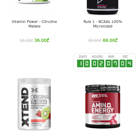
Vitamin Power - Citruline
Rule 1 - BCAAs 100%
Malate
Micronized
36.00
₾
66.00
₾
58.00
₾
99.00
₾
DAYS
HOURS
MIN
SEC
1
0
0
2
0
7
0
3