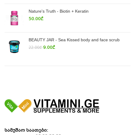
Nature's Truth - Biotin + Keratin
50.00
₾
BEAUTY JAR - Sea Kissed body and face scrub
9.00
₾
22.00
₾
სამუშაო საათები: