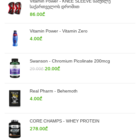
Vitamin Power - KNEE SLEEVE სამუხლე
საქართველოს დროშით
86.00
₾
Vitamin Power - Vitamin Zero
4.00
₾
Swanson - Chromium Picolinate 200mcg
20.00
₾
29.00
₾
Real Pharm - Behemoth
4.00
₾
CORE CHAMPS - WHEY PROTEIN
278.00
₾