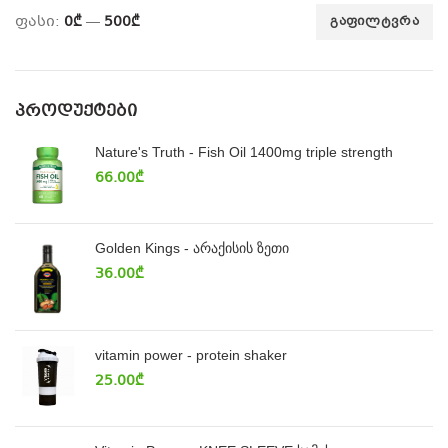
ფასი:
0₾
—
500₾
ᲒᲐᲤᲘᲚᲢᲕᲠᲐ
ᲞᲠᲝᲓᲣᲥᲢᲔᲑᲘ
Nature's Truth - Fish Oil 1400mg triple strength
66.00
₾
Golden Kings - არაქისის ზეთი
36.00
₾
vitamin power - protein shaker
25.00
₾