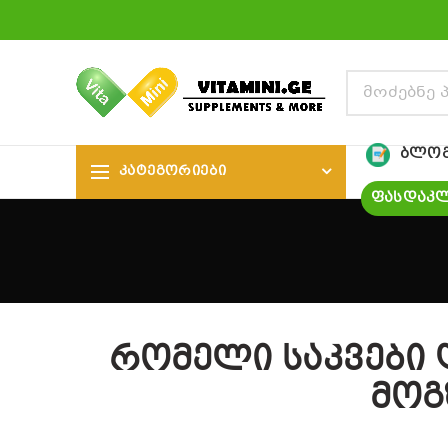
ᲑᲚᲝ
ᲙᲐᲢᲔᲒᲝᲠᲘᲔᲑᲘ
ᲤᲐᲡᲓᲐᲙᲚ
რომელი საკვები 
მოგ