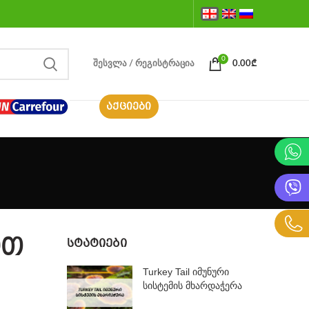
0
ᲨᲔᲡᲕᲚᲐ / ᲠᲔᲒᲘᲡᲢᲠᲐᲪᲘᲐ
0.00
₾
ᲐᲥᲪᲘᲔᲑᲘ
ოთ
ᲡᲢᲐᲢᲘᲔᲑᲘ
Turkey Tail იმუნური
სისტემის მხარდაჭერა