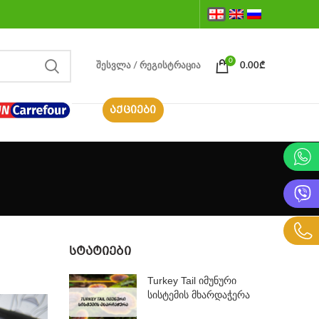
0
ᲨᲔᲡᲕᲚᲐ / ᲠᲔᲒᲘᲡᲢᲠᲐᲪᲘᲐ
0.00
₾
ᲐᲥᲪᲘᲔᲑᲘ
ᲡᲢᲐᲢᲘᲔᲑᲘ
Turkey Tail იმუნური
სისტემის მხარდაჭერა