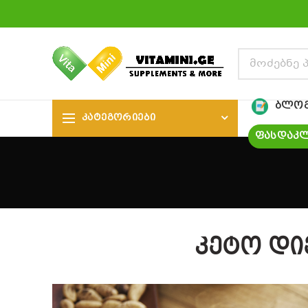
ᲑᲚᲝ
ᲙᲐᲢᲔᲒᲝᲠᲘᲔᲑᲘ
ᲤᲐᲡᲓᲐᲙᲚ
კეტო დი