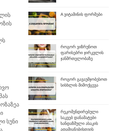
A ვიტამინის ფორმები
ხლის
ოზის
ლს
როგორ ვიზრუნოთ
ფარისებრი ჯირკვლის
ჯანმრთელობაზე
როგორ გავაუმჯობესოთ
სისხლის მიმოქცევა
რვო
მას
კოზაზეა
რეკომენდირებული
ბი
საკვებ დანამატები
ლი სუნი
ხანდაზმული ასაკის
ადამიანებისთვის
ა