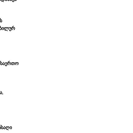
ს
ტაბილურ
ს საერთო
ა,
ნსაღი