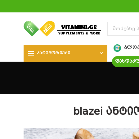
ᲑᲚᲝ
ᲙᲐᲢᲔᲒᲝᲠᲘᲔᲑᲘ
ᲤᲐᲡᲓᲐᲙᲚ
blazei ანტ