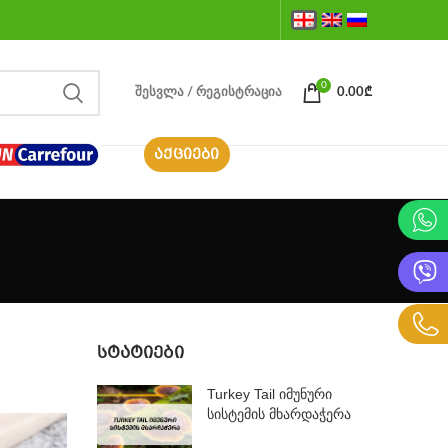
0
ᲨᲔᲡᲕᲚᲐ / ᲠᲔᲒᲘᲡᲢᲠᲐᲪᲘᲐ
0.00
₾
ᲐᲥᲪᲘᲔᲑᲘ
ᲡᲢᲐᲢᲘᲔᲑᲘ
Turkey Tail იმუნური
სისტემის მხარდაჭერა