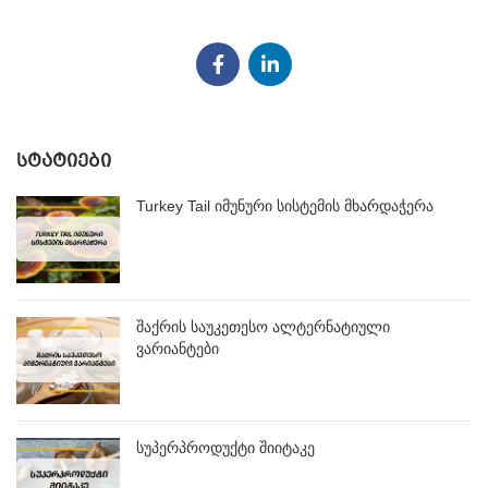
ᲡᲢᲐᲢᲘᲔᲑᲘ
Turkey Tail იმუნური სისტემის მხარდაჭერა
შაქრის საუკეთესო ალტერნატიული
ვარიანტები
სუპერპროდუქტი შიიტაკე