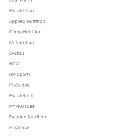
Real Pharm
Muscle Care
Applied Nutrition
Olimp Nutrition
FA Nutrition
Sveltus
NOW
BPI Sports
ProSupps
Muscletech
MYPROTEIN
Evlution Nutrition
ProActive