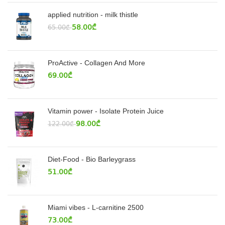
applied nutrition - milk thistle
58.00
₾
65.00
₾
ProActive - Collagen And More
69.00
₾
Vitamin power - Isolate Protein Juice
98.00
₾
122.00
₾
Diet-Food - Bio Barleygrass
51.00
₾
Miami vibes - L-carnitine 2500
73.00
₾