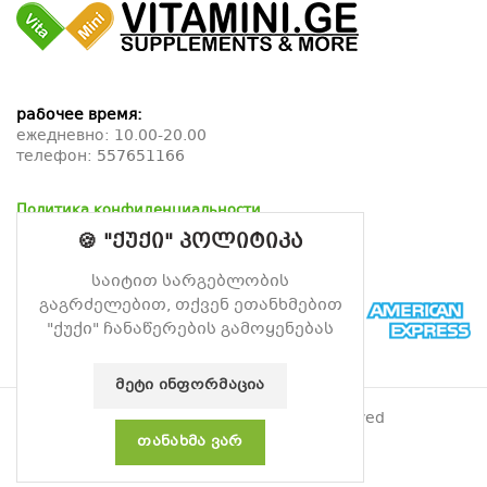
рабочее время:
ежедневно: 10.00-20.00
телефон:
557651166
Политика конфиденциальности
Политика возврата
🍪 "ქუქი" პოლიტიკა
Политика доставки
საიტით სარგებლობის
გაგრძელებით, თქვენ ეთანხმებით
"ქუქი" ჩანაწერების გამოყენებას
ᲛᲔᲢᲘ ᲘᲜᲤᲝᲠᲛᲐᲪᲘᲐ
© 2026
Витамин
. All rights reserved
ᲗᲐᲜᲐᲮᲛᲐ ᲕᲐᲠ