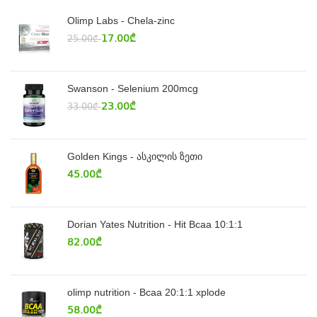
Olimp Labs - Chela-zinc
17.00
₾
25.00
₾
Swanson - Selenium 200mcg
23.00
₾
33.00
₾
Golden Kings - ასკილის ზეთი
45.00
₾
Dorian Yates Nutrition - Hit Bcaa 10:1:1
82.00
₾
olimp nutrition - Bcaa 20:1:1 xplode
58.00
₾