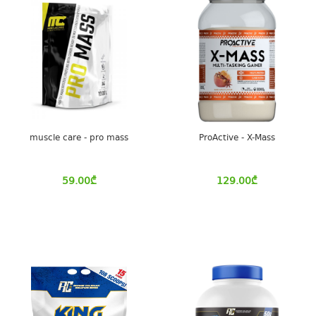
muscle care - pro mass
ProActive - X-Mass
59.00
₾
129.00
₾