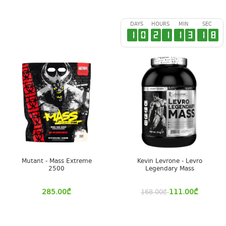
DAYS
HOURS
MIN
SEC
1
0
2
1
1
3
1
7
Mutant - Mass Extreme
Kevin Levrone - Levro
2500
Legendary Mass
285.00
₾
111.00
₾
168.00
₾