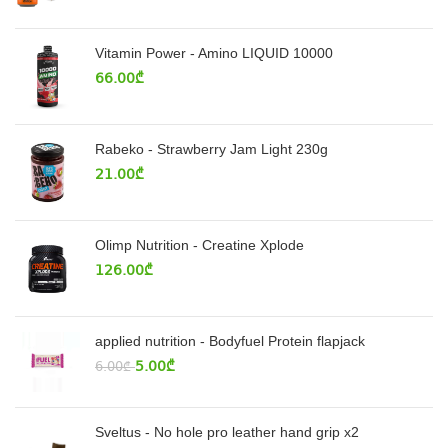
Vitamin Power - Amino LIQUID 10000
66.00
₾
Rabeko - Strawberry Jam Light 230g
21.00
₾
Olimp Nutrition - Creatine Xplode
126.00
₾
applied nutrition - Bodyfuel Protein flapjack
5.00
₾
6.00
₾
Sveltus - No hole pro leather hand grip x2