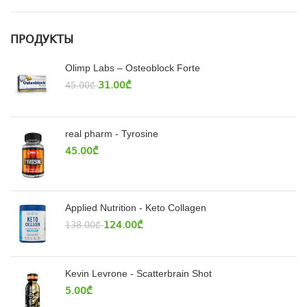
ПРОДУКТЫ
Olimp Labs – Osteoblock Forte
31.00
₾
45.00
₾
real pharm - Tyrosine
45.00
₾
Applied Nutrition - Keto Collagen
124.00
₾
138.00
₾
Kevin Levrone - Scatterbrain Shot
5.00
₾