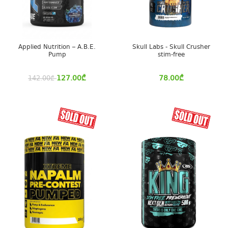
Applied Nutrition – A.B.E.
Skull Labs - Skull Crusher
Pump
stim-free
127.00
₾
78.00
₾
142.00
₾