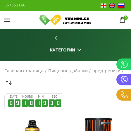
557651166
0
КАТЕГОРИИ
Главная страница
Пищевые добавки
предтреники
DAYS
HOURS
MIN
SEC
0
9
1
8
1
9
3
7