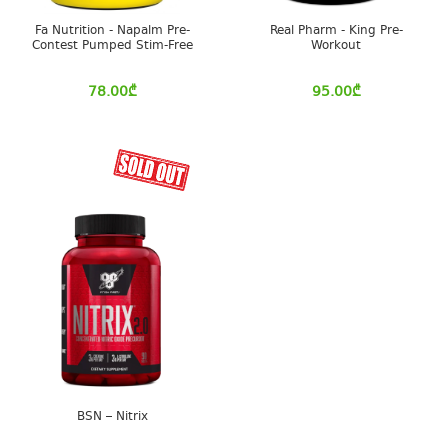
Fa Nutrition - Napalm Pre-
Real Pharm - King Pre-
Contest Pumped Stim-Free
Workout
78.00
₾
95.00
₾
BSN – Nitrix