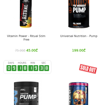
Vitamin Power - Ritual Stim
Universal Nutrition - Pump
Free
45.00
₾
199.00
₾
75.00
₾
DAYS
HOURS
MIN
SEC
0
9
1
8
1
9
3
7