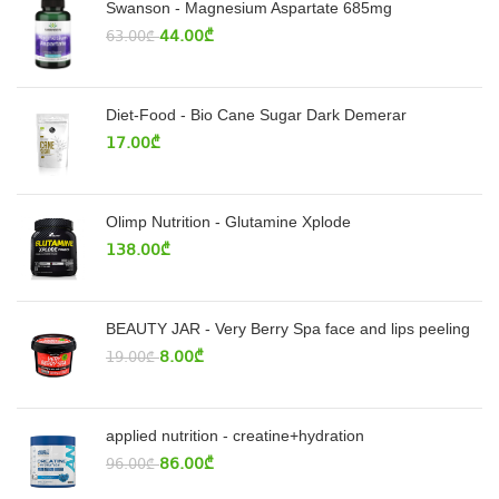
Swanson - Magnesium Aspartate 685mg
44.00
₾
63.00
₾
Diet-Food - Bio Cane Sugar Dark Demerar
17.00
₾
Olimp Nutrition - Glutamine Xplode
138.00
₾
BEAUTY JAR - Very Berry Spa face and lips peeling
8.00
₾
19.00
₾
applied nutrition - creatine+hydration
86.00
₾
96.00
₾