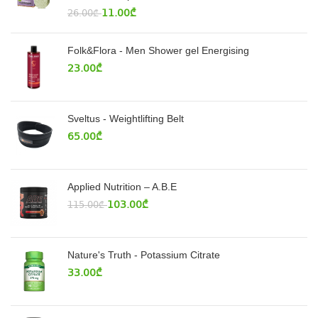
11.00
₾
26.00
₾
Folk&Flora - Men Shower gel Energising
23.00
₾
Sveltus - Weightlifting Belt
65.00
₾
Applied Nutrition – A.B.E
103.00
₾
115.00
₾
Nature's Truth - Potassium Citrate
33.00
₾