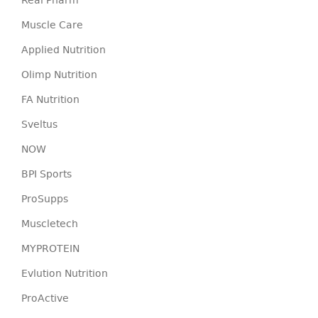
Real Pharm
Muscle Care
Applied Nutrition
Olimp Nutrition
FA Nutrition
Sveltus
NOW
BPI Sports
ProSupps
Muscletech
MYPROTEIN
Evlution Nutrition
ProActive