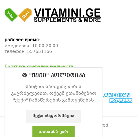
рабочее время:
ежедневно: 10.00-20.00
телефон:
557651166
Политика конфиденциальности
Политика возврата
🍪 "ქუქი" პოლიტიკა
Политика доставки
საიტით სარგებლობის
გაგრძელებით, თქვენ ეთანხმებით
"ქუქი" ჩანაწერების გამოყენებას
ᲛᲔᲢᲘ ᲘᲜᲤᲝᲠᲛᲐᲪᲘᲐ
© 2026
Витамин
. All rights reserved
ᲗᲐᲜᲐᲮᲛᲐ ᲕᲐᲠ