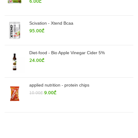
6.00
₾
Scivation - Xtend Bcaa
95.00
₾
Diet-food - Bio Apple Vinegar Cider 5%
24.00
₾
applied nutrition - protein chips
9.00
₾
10.00
₾