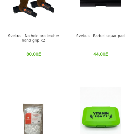
Sveltus - No hole pro leather
Sveltus - Barbell squat pad
hand grip x2
80.00
₾
44.00
₾