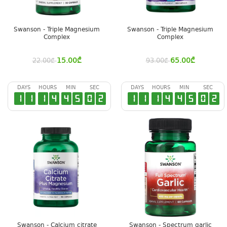
Swanson - Triple Magnesium
Swanson - Triple Magnesium
Complex
Complex
15.00
₾
65.00
₾
22.00
₾
93.00
₾
DAYS
HOURS
MIN
SEC
DAYS
HOURS
MIN
SEC
1
1
1
4
4
5
0
1
1
1
1
4
4
5
0
1
Swanson - Calcium citrate
Swanson - Spectrum garlic