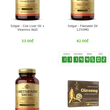
Solgar - Cod Liver Oil +
Solgar - Flaxseed Oil
Vitamins A&D
1250MG
53.00
₾
82.00
₾
DAYS
HOURS
MIN
SEC
1
1
1
4
4
5
0
1