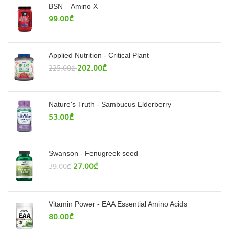
BSN – Amino X
99.00
₾
Applied Nutrition - Critical Plant
202.00
₾
225.00
₾
Nature's Truth - Sambucus Elderberry
53.00
₾
Swanson - Fenugreek seed
27.00
₾
39.00
₾
Vitamin Power - EAA Essential Amino Acids
80.00
₾