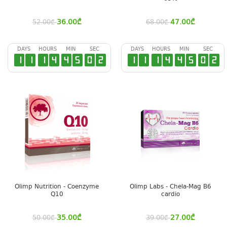
36.00
₾
47.00
₾
52.00
₾
68.00
₾
DAYS
HOURS
MIN
SEC
DAYS
HOURS
MIN
SEC
1
1
1
4
4
5
0
1
1
1
1
4
4
5
0
1
Olimp Nutrition - Coenzyme
Olimp Labs - Chela-Mag B6
Q10
cardio
35.00
₾
27.00
₾
50.00
₾
39.00
₾