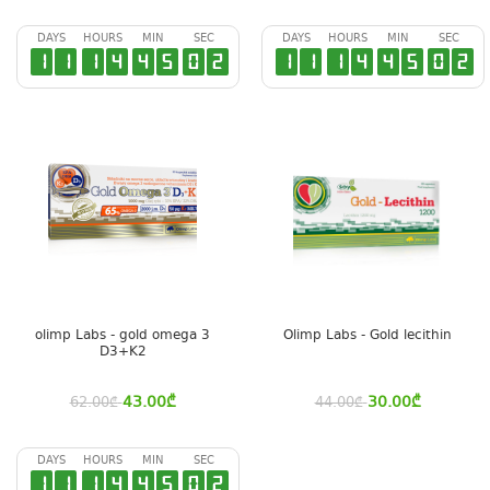
DAYS
HOURS
MIN
SEC
DAYS
HOURS
MIN
SEC
1
1
1
4
4
5
0
1
1
1
1
4
4
5
0
1
olimp Labs - gold omega 3
Olimp Labs - Gold lecithin
D3+K2
43.00
₾
30.00
₾
62.00
₾
44.00
₾
DAYS
HOURS
MIN
SEC
1
1
1
4
4
5
0
1