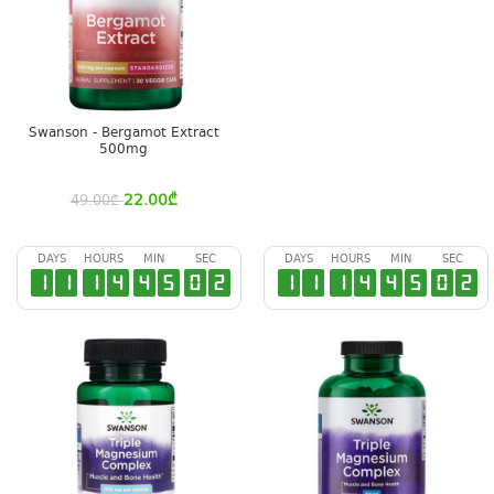
Swanson - Bergamot Extract
500mg
22.00
₾
49.00
₾
DAYS
HOURS
MIN
SEC
DAYS
HOURS
MIN
SEC
1
1
1
4
4
5
0
1
1
1
1
4
4
5
0
1