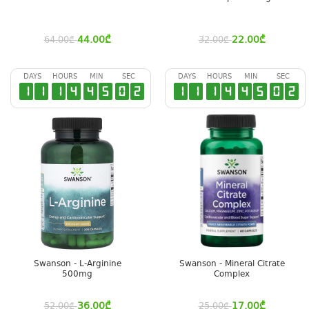
44.00
₾
22.00
₾
64.00
₾
32.00
₾
DAYS
HOURS
MIN
SEC
DAYS
HOURS
MIN
SEC
1
1
1
4
4
5
0
1
1
1
1
4
4
5
0
1
Swanson - L-Arginine
Swanson - Mineral Citrate
500mg
Complex
36.00
₾
17.00
₾
52.00
₾
25.00
₾