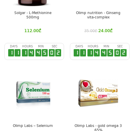
Solgar - L-Methionine
Olimp nutrition - Ginseng
500mg
vita-complex
112.00
₾
24.00
₾
35.00
₾
DAYS
HOURS
MIN
SEC
DAYS
HOURS
MIN
SEC
1
1
1
4
4
5
0
1
1
1
1
4
4
5
0
1
Olimp Labs – Selenium
Olimp Labs - gold omega 3
65%