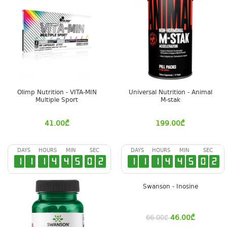
Olimp Nutrition - VITA-MIN
Universal Nutrition - Animal
Multiple Sport
M-stak
41.00
₾
199.00
₾
DAYS
HOURS
MIN
SEC
DAYS
HOURS
MIN
SEC
1
1
1
4
4
5
0
1
1
1
1
4
4
5
0
1
Swanson - Inosine
46.00
₾
66.00
₾