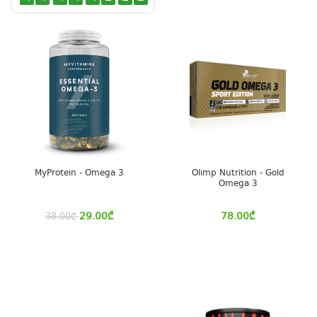
MyProtein - Omega 3
Olimp Nutrition - Gold
Omega 3
29.00
₾
78.00
₾
38.00
₾