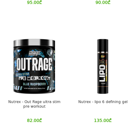
95.00
₾
90.00
₾
Nutrex - Out Rage ultra stim
Nutrex - lipo 6 defining gel
pre workout
82.00
₾
135.00
₾