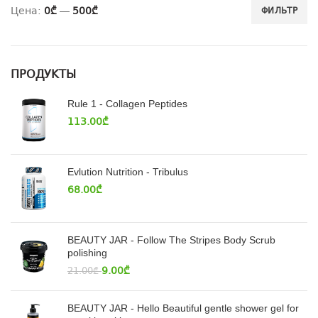
Цена:
0₾
—
500₾
ФИЛЬТР
ПРОДУКТЫ
Rule 1 - Collagen Peptides
113.00
₾
Evlution Nutrition - Tribulus
68.00
₾
BEAUTY JAR - Follow The Stripes Body Scrub
polishing
9.00
₾
21.00
₾
BEAUTY JAR - Hello Beautiful gentle shower gel for