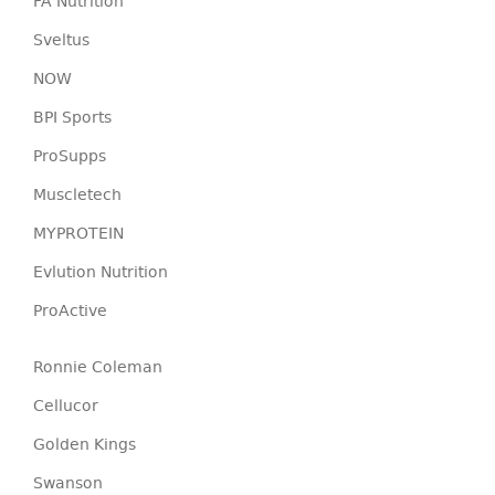
FA Nutrition
Sveltus
NOW
BPI Sports
ProSupps
Muscletech
MYPROTEIN
Evlution Nutrition
ProActive
Ronnie Coleman
Cellucor
Golden Kings
Swanson