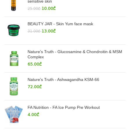
sensitive skin
10.00
₾
25.00
₾
BEAUTY JAR - Skin Yum face mask
13.00
₾
31.00
₾
Nature's Truth - Glucosamine & Chondroitin & MSM
Complex
65.00
₾
Nature's Truth - Ashwagandha KSM-66
72.00
₾
FA Nutrition - FA Ice Pump Pre Workout
4.00
₾