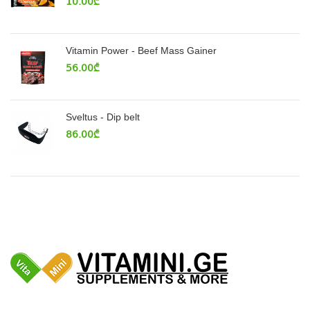
10.00
₾
Vitamin Power - Beef Mass Gainer
56.00
₾
Sveltus - Dip belt
86.00
₾