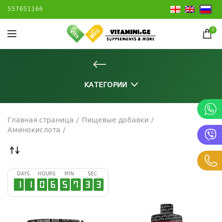
557651166
0
КАТЕГОРИИ
Главная страница
Пищевые добавки
Аминокислота
DAYS
HOURS
MIN
SEC
1
1
0
6
5
7
3
2