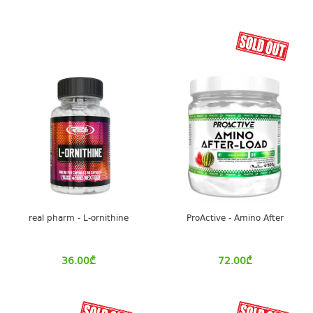
real pharm - L-ornithine
ProActive - Amino After
36.00
₾
72.00
₾